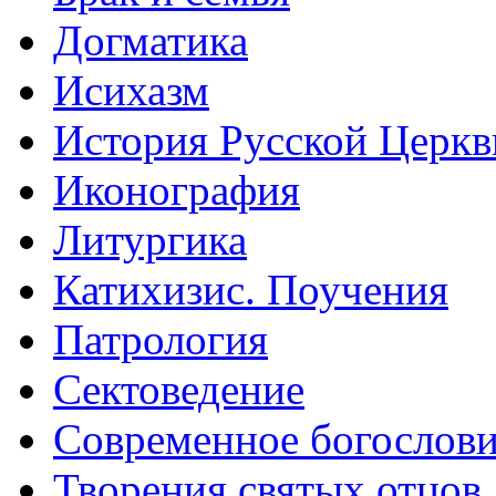
Догматика
Исихазм
История Русской Церкв
Иконография
Литургика
Катихизис. Поучения
Патрология
Сектоведение
Современное богослов
Творения святых отцов