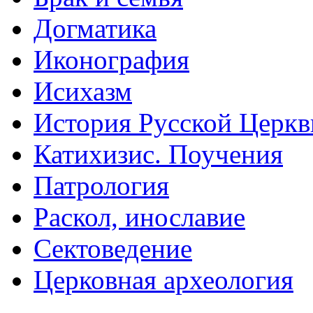
Догматика
Иконография
Исихазм
История Русской Церкв
Катихизис. Поучения
Патрология
Раскол, инославие
Сектоведение
Церковная археология