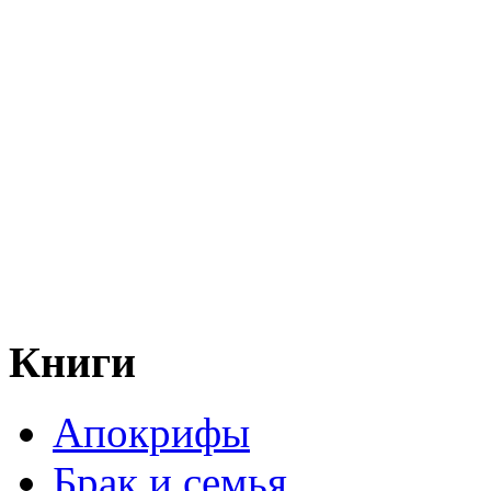
Книги
Апокрифы
Брак и семья