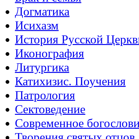
Догматика
Исихазм
История Русской Церкв
Иконография
Литургика
Катихизис. Поучения
Патрология
Сектоведение
Современное богослов
Творения святых отцов