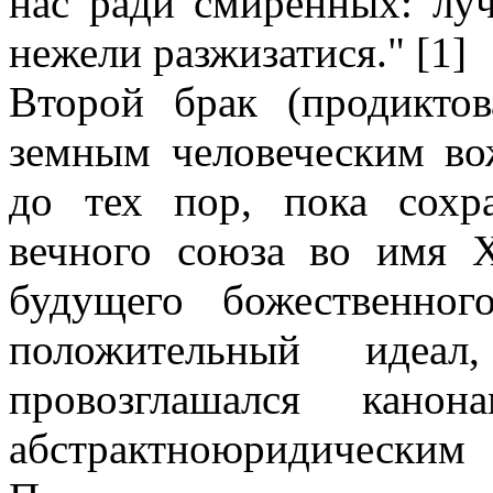
нас ради смиренных: луч
нежели разжизатися." [1]
Второй брак (продикто
земным человеческим во
до тех пор, пока сохр
вечного союза во имя Х
будущего божественно
положительный идеал,
провозглашался кан
абстрактноюридическим