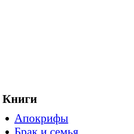
Книги
Апокрифы
Брак и семья