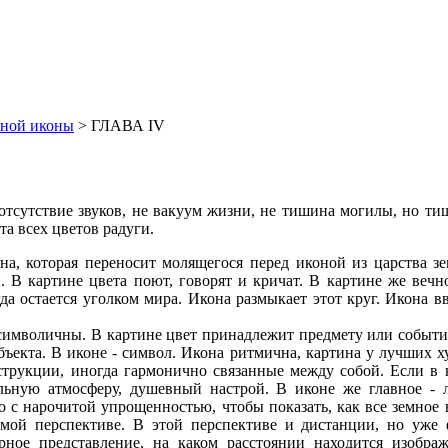
вной иконы
> ГЛАВА IV
отсутствие звуков, не вакуум жизни, не тишина могилы, но ти
ота всех цветов радуги.
, которая переносит молящегося перед иконой из царства зе
. В картине цвета поют, говорят и кричат. В картине же вечн
да остается уголком мира. Икона размыкает этот круг. Икона вв
символичны. В картине цвет принадлежит предмету или событи
бъекта. В иконе - символ. Икона ритмична, картина у лучших х
нструкции, иногда гармонично связанные между собой. Если в 
ьную атмосферу, душевный настрой. В иконе же главное - л
 с нарочитой упрощенностью, чтобы показать, как все земное 
мой перспективе. В этой перспективе и дистанции, но уже 
ное представление, на каком расстоянии находится изобр