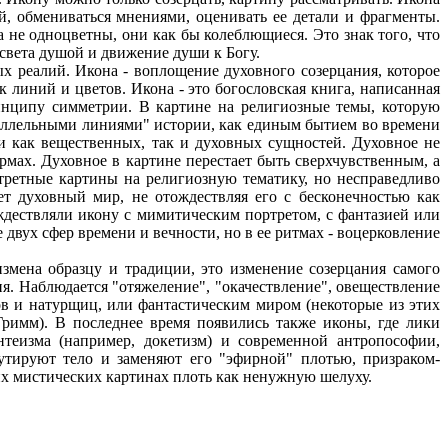
й, обмениваться мнениями, оценивать ее детали и фрагменты.
 не одноцветны, они как бы колеблющиеся. Это знак того, что
 света душой и движение души к Богу.
х реалий. Икона - воплощение духовного созерцания, которое
 линий и цветов. Икона - это богословская книга, написанная
ринципу симметрии. В картине на религиозные темы, которую
аллельными линиями" истории, как единым бытием во времени
 как вещественных, так и духовных сущностей. Духовное не
рмах. Духовное в картине перестает быть сверхчувственным, а
третные картины на религиозную тематику, но несправедливо
ет духовный мир, не отождествляя его с бесконечностью как
ждествляли икону с мимитическим портретом, с фантазией или
двух сфер времени и вечности, но в ее ритмах - воцерковление
змена образцу и традиции, это изменение созерцания самого
 Наблюдается "отяжеление", "окачествление", овеществление
в и натурщиц, или фантастическим миром (некоторые из этих
римм). В последнее время появились также иконы, где лики
теизма (например, докетизм) и современной антропософии,
утируют тело и заменяют его "эфирной" плотью, призраком-
их мистических картинах плоть как ненужную шелуху.