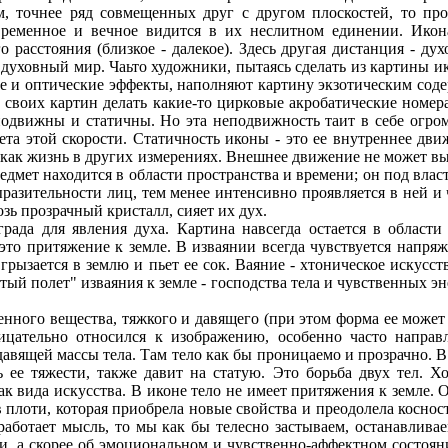
м, точнее ряд совмещенных друг с другом плоскостей, то пр
временное и вечное видится в их неслитном единении. Икона
 расстояния (близкое - далекое). Здесь другая дистанция - ду
 духовный мир. Чаьто художники, пытаясь сделать из картины и
 и оптические эффекты, наполняют картину экзотическим соде
й своих картин делать какие-то цирковые акробатические ном
одвижны и статичны. Но эта неподвижность таит в себе огром
чета этой скорости. Статичность иконы - это ее внутреннее дв
, как жизнь в других измерениях. Внешнее движение не может вы
редмет находится в области пространства и времени; он под вла
азительности лиц, тем менее интенсивно проявляется в ней и ч
зь прозрачный кристалл, сияет их дух.
рада для явления духа. Картина навсегда остается в области
- это притяжение к земле. В изваянии всегда чувствуется напр
вгрызается в землю и пьет ее сок. Ваяние - хтоническое искусс
тый полет" изваяния к земле - господства тела и чувственных э
ренного вещества, тяжкого и давящего (при этом форма ее може
рицательно относился к изображению, особенно часто направ
т давящей массы тела. Там тело как бы проницаемо и прозрачно. В
сь ее тяжести, также давит на статую. Это борьба двух тел. Х
к вида искусства. В иконе тело не имеет притяжения к земле. О
в плоти, которая приобрела новые свойства и преодолела косно
аботает мысль, то мы как бы телесно застываем, останавливае
ли, а скорее об эмоциональном и чувственно-аффектном состоян