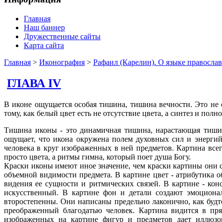
Главная
Наш баннер
Дружественные сайты
Карта сайта
Главная
>
Иконография
>
Рафаил (Карелин). О языке правосла
ГЛАВА IV
В иконе ощущается особая тишина, тишина вечности. Это не 
тому, как белый цвет есть не отсутствие цвета, а синтез и полн
Тишина иконы - это динамичная тишина, нарастающая тишина
ощущает, что икона окружена полем духовных сил и энергий
человека в круг изображенных в ней предметов. Картина всег
просто цвета, а ритмы гимна, который поет душа Богу.
Краски иконы имеют иное значение, чем краски картины они 
объемной видимости предмета. В картине цвет - атрибутика о
видения ее сущности и ритмических связей. В картине - ко
искусственный. В картине фон и детали создают эмоционал
второстепенны. Они написаны предельно лаконично, как будто
преображенный благодатью человек. Картина видится в пря
изображенных на картине фигур и предметов дает иллюзор