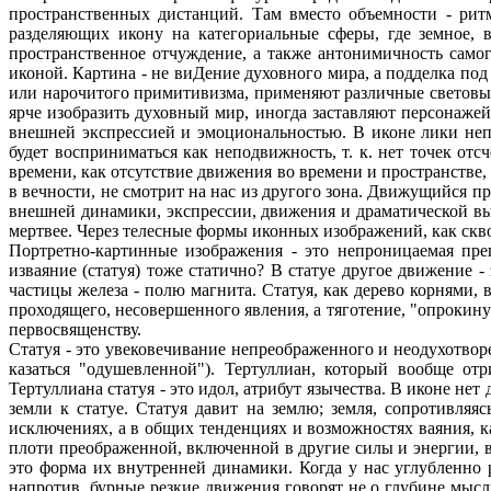
пространственных дистанций. Там вместо объемности - рит
разделяющих икону на категориальные сферы, где земное, 
пространственное отчуждение, а также антонимичность самого
иконой. Картина - не виДение духовного мира, а подделка под
или нарочитого примитивизма, применяют различные световые
ярче изобразить духовный мир, иногда заставляют персонаже
внешней экспрессией и эмоциональностью. В иконе лики неп
будет восприниматься как неподвижность, т. к. нет точек отс
времени, как отсутствие движения во времени и пространстве
в вечности, не смотрит на нас из другого зона. Движущийся п
внешней динамики, экспрессии, движения и драматической выр
мертвее. Через телесные формы иконных изображений, как скво
Портретно-картинные изображения - это непроницаемая прег
изваяние (статуя) тоже статично? В статуе другое движение 
частицы железа - полю магнита. Статуя, как дерево корнями, 
проходящего, несовершенного явления, а тяготение, "опрокину
первосвященству.
Статуя - это увековечивание непреображенного и неодухотво
казаться "одушевленной"). Тертуллиан, который вообще от
Тертуллиана статуя - это идол, атрибут язычества. В иконе не
земли к статуе. Статуя давит на землю; земля, сопротивляя
исключениях, а в общих тенденциях и возможностях ваяния, ка
плоти преображенной, включенной в другие силы и энергии, 
это форма их внутренней динамики. Когда у нас углубленно р
напротив, бурные резкие движения говорят не о глубине мыс