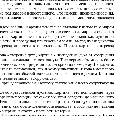
 - соединение и взаимозаключенность временного и вечного,
ающие символы: символы-плоскости, символы-цвета, символы -
ые под завесой вещественного. Это намеки, предзнаменования,
е эти отражения вечности получают свою гармоничную знаковую
дохновений. Картина тем теснее связывает человека с миром
еской связи человека с царством света - надмирный сферой, о
ытия. Картина несет в себе притяжение земли как душевной
чности, и победу над притяжением земли, выход из владычества
ереход личности в ипостасность. Предел картины - переход
на - творение духа, картина - ниспадение духа от созерцания
, индивидуальна и самозамкнута. Трехмерная объемность более
сключением, нам предлагают аллегорию или эмблему. Напомним,
л как информативен, так и коммуникативен. Икона имеет свою
аченного из объятий матери и отправленного в детдом. Картина
 везде ее место, всюду она своя.
ве, принадлежащем ей. Поэтому статую чаще всего сооружают на
ховно-нравственной пустыне. Картина - это воплощение через
аффектных эмоций, от самозамкнутой гордости до изощренного
Лучшие картины - это поэзия в красках. Если духовность иконы
 вниз, как обездуховленность вещества, продолжение падения
 энергии, в статуе - плотность материи.
 Икону можно только созерцать, картину рассматривать. Икона