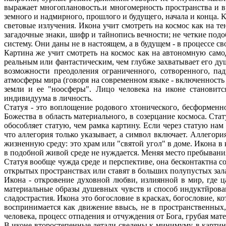
выражает многоплановость.и многомерность пространства и 
земного и надмирного, прошлого и будущего, начала и конца
световые излучения. Икона учит смотреть на космос как на т
загадочные знаки, шифр и тайнопись вечности; не четкие под
систему. Они даны не в настоящем, а в будущем - в процессе с
Картина же учит смотреть на космос как на автономную сам
реальным или фантастическим, чем глубже захватывает его ду
возможности преодоления ограниченного, сотворенного, па
атмосферы мира (говоря на современном языке - включенность 
земли и ее "ноосферы". Лицо человека на иконе становитс
индивидуума в личность.
Статуя - это воплощение родового хтонического, бесформенно
Божества в область материального, в созерцание космоса. Ст
обособляет статую, чем рамка картину. Если через статую на
что аллегория только указывает, а символ включает. Аллего
жизненную среду: это храм или "святой угол" в доме. Икона в
в подобной живой среде не нуждается. Меняя место пребывания к
Статуя вообще чужда среде и перспективе, она бесконтактна с
открытых пространствах или ставят в больших полупустых зал
Икона - откровение духовной любви, излиянной в мир, где ц
материальные образы душевных чувств и способ индуктйрован
сладострастия. Икона это богословие в красках, богословие, 
воспринимается как движение ввысь, не в пространственных,
человека, процесс отпадения и отчуждения от Бога, грубая мате
В иконе второстепенные детали сведены к минимуму, в картин