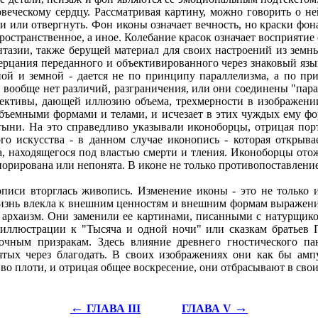
овеческому сердцу. Рассматривая картину, можно говорить о не
и или отвергнуть. Фон иконы означает вечность, но краски фона
пространственное, а иное. Колебание красок означает восприятие
нтазии, также берущей материал для своих настроений из земны
зерцания переданного и объективированного через знаковый язык
ной и земной - дается не по принципу параллелизма, а по п
 вообще нет различий, разграничения, или они соединены "пар
пективы, дающей иллюзию объема, трехмерности в изображении
объемными формами и телами, и исчезает в этих чуждых ему фо
ятыни. На это справедливо указывали иконоборцы, отрицая пор
о искусства - в данном случае иконопись - которая открыва
, находящегося под властью смерти и тления. Иконоборцы ото
орирована или непонята. В иконе не только противопоставление 
описи вторглась живопись. Изменение иконы - это не только и
изнь влекла к внешним ценностям и внешним формам выражения.
 архаизм. Они заменили ее картинами, писанными с натурщико
иллюстрации к "Тысяча и одной ночи" или сказкам братьев Г
ным призракам. Здесь влияние древнего гностического пан
тых через благодать. В своих изображениях они как бы амп
во плоти, и отрицая общее воскресение, они отбрасывают в сво
←
→
ГЛАВА III
ГЛАВА V