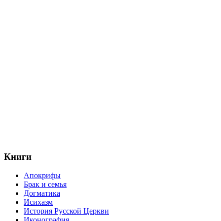
Книги
Апокрифы
Брак и семья
Догматика
Исихазм
История Русской Церкви
Иконография