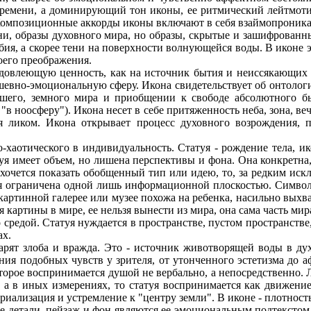
времени, а доминирующий тон иконы, ее ритмический лейтмотив
. Композиционные аккорды иконы включают в себя взаймопроник
ени, образы духовного мира, но образы, скрытые и зашифрованн
обия, а скорее тени на поверхности волнующейся воды. В икон
воего преображения.
одовлеющую ценность, как на источник бытия и неиссякающих в
шевно-эмоциональную сферу. Икона свидетельствует об онтологич
дшего, земного мира и приобщении к свободе абсолютного б
"в ноосферу"). Икона несет в себе притяженность неба, зона, ве
я ликом. Икона открывает процесс духовного возрождения, п
-хаотического в индивидуальность. Статуя - рождение тела, ико
атуя имеет объем, но лишена перспективы и фона. Она конкретна
м хочется показать обобщенный тип или идею, то, за редким и
рия ограничена одной лишь информационной плоскостью. Симво
 картинной галерее или музее похожа на ребенка, насильно выхв
артины в мире, ее нельзя вынести из мира, она сама часть мира,
о средой. Статуя нуждается в пространстве, пустом пространст
ах.
арят злоба и вражда. Это - источник животворящей воды в ду
ия подобных чувств у зрителя, от утонченного эстетизма до 
которое воспринимается душой не вербально, а непосредственно. 
 а в иных измерениях, то статуя воспринимается как движение
риализация и устремление к "центру земли". В иконе - плотность
е детали, пейзаж и фон являются ее эмоциональным подтекстом.