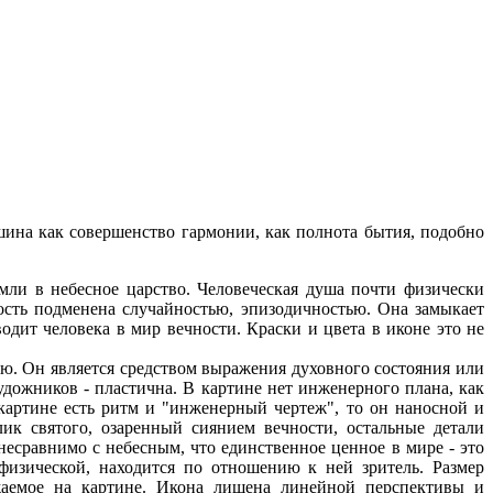
шина как совершенство гармонии, как полнота бытия, подобно
мли в небесное царство. Человеческая душа почти физически
ость подменена случайностью, эпизодичностью. Она замыкает
одит человека в мир вечности. Краски и цвета в иконе это не
ю. Он является средством выражения духовного состояния или
удожников - пластична. В картине нет инженерного плана, как
картине есть ритм и "инженерный чертеж", то он наносной и
ик святого, озаренный сиянием вечности, остальные детали
несравнимо с небесным, что единственное ценное в мире - это
физической, находится по отношению к ней зритель. Размер
ажаемое на картине. Икона лишена линейной перспективы и