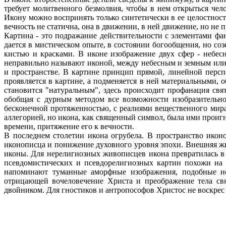
требует молитвенного безмолвия, чтобы в нем открыться чел
Икону можно воспринять только синтетически в ее целостност
вечность не статична, она в движении, в ней движение, но не 
Картина - это подражание действительности с элементами фа
дается в мистическом опыте, в состоянии богообщения, но со
кистью и красками. В иконе изображение двух сфер - небес
неправильно называют иконой, между небесным и земным или
и пространстве. В картине принцип прямой, линейной перс
проявляется в картине, а подменяется в ней материальными, 
становится "натуральным", здесь происходит профанация св
обобщая с дурным методом все возможности изобразительног
бесконечной протяженностью, с реалиями вещественного мира
аллегорией, но икона, как священный символ, была ими проигн
времени, притяжение его к вечности.
В последнем столетии икона огрубела. В пространство икон
иконописца и понижение духовного уровня эпохи. Внешняя ж
иконы. Для нерелигиозных живописцев икона превратилась в
псевдомистических и псевдорелигиозных картин похожи на 
напоминают туманные аморфные изображения, подобные ноч
отрицающей вочеловечение Христа и преображение тела свя
двойником. Для гностиков и антропософов Христос не воскрес 