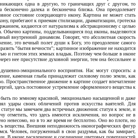
оникающих одна в другую, то граничащих друг с другом, то
 бесконечно далека и бесконечна близка. Она преодолевает
ховное состояние созерцающего икону. Картина не может стать
кону, прибегают к приемам стилизации, драматизации, гротеска
ржанием, кидаются от натурализма к абстракционизму с целью
ера. Обычно картины, подделывающиеся под иконы, выделяются
ный внутренний динамизм. Говорят, что абсолютная скорость
ижение, это вечный полет души к Богу, это преодоление самого
разить "бытия вечности"; картинное изображение не находится
стью и гнетом этих земных владык. Поэтому чем больше в иконе
ерез нее присутствие духовной энергии, тем она бессильнее и
 душевно-эмоционального восприятия. Нас могут спросить: а
яжение, каменная глыба принадлежит силовому полю земли, как
тво. Пространственное движение в картине создает впечатление
нергий, здесь постоянное устремление оформленного вещества к
т быть по земному красивой, эмоционально насыщенной и даже
лял удары своих обличений против искусства ваятелей. Для
 статуе мы замечаем два встречных движения: статуи к земле, и
очу отметить, что здесь имеются исключения, но вопрос не в
но невесомо, но в то же время не бесплотно. Оно во плоти, но
сть вещества. Внешняя неподвижность иконографических фигур
мся. Человек, погруженный в свои раздумья, как бы замирает,
ии. В иконе расчленение и соединение цветовых поверхностей