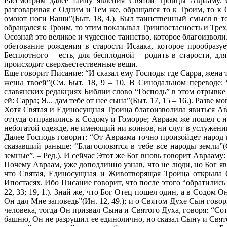
Рассмотрим далее тайну явления Святой Троицы Аврааму. С
разговаривая с Одним и Тем же, обращался то к Троим, то к 
омоют ноги Ваши”(Быт. 18, 4.). Был таинственный смысл в т
обращался к Троим, то этим показывал Триипостасность и Трех
Осознай это великое и чудесное таинство, которое благоизволи
обетование рождения в старости Исаака, которое прообразуе
Бесплотного – есть, для бесплодной – родить в старости, дл
происходят сверхъестественные вещи.
Еще говорит Писание: “И сказал ему Господь: где Сарра, жена т
жены твоей”(См. Быт. 18, 9 – 10. В Синодальном переводе: “
славянских редакциях Библии слово “Господь” в этом отрывке о
ей: Сарра; Я... дам тебе от нее сына”(Быт. 17, 15 – 16.). Разв
Хотя Святая и Единосущная Троица благоизволила явиться Авр
оттуда отправились к Содому и Гоморре; Авраам же пошел с ни
небогатой одежде, не имеющий ни воинов, ни слуг в услужении
Далее Господь говорит: “От Авраама точно произойдет народ в
сказавший раньше: “Благословятся в тебе все народы земли”
земные”. – Ред.). И сейчас Этот же Бог вновь говорит Аврааму:
Почему Авраам, уже доподлинно узнав, что не люди, но Бог яв
что Святая, Единосущная и Животворящая Троица открыла 
Ипостасях. Ибо Писание говорит, что после этого “обратились
22, 33; 19, 1.). Знай же, что Бог Отец пошел один, а в Содо
Он дал Мне заповедь”(Ин. 12, 49.); и о Святом Духе Сын говори
человека, тогда Он призвал Сына и Святого Духа, говоря: “Со
башню, Он не разрушил ее единолично, но сказал Сыну и Свято