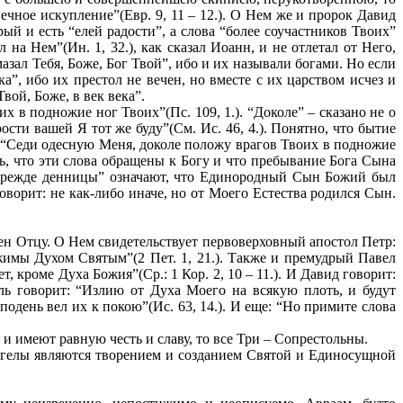
ечное искупление”(Евр. 9, 11 – 12.). О Нем же и пророк Давид
й и есть “елей радости”, а слова “более соучастников Твоих”
а Нем”(Ин. 1, 32.), как сказал Иоанн, и не отлетал от Него,
азал Тебя, Боже, Бог Твой”, ибо и их называли богами. Но если
ка”, ибо их престол не вечен, но вместе с их царством исчез и
ой, Боже, в век века”.
 в подножие ног Твоих”(Пс. 109, 1.). “Доколе” – сказано не о
ости вашей Я тот же буду”(См. Ис. 46, 4.). Понятно, что бытие
но: “Седи одесную Меня, доколе положу врагов Твоих в подножие
ть, что эти слова обращены к Богу и что пребывание Бога Сына
 “прежде денницы” означают, что Единородный Сын Божий был
оворит: не как-либо иначе, но от Моего Естества родился Сын.
н Отцу. О Нем свидетельствует первоверховный апостол Петр:
жимы Духом Святым”(2 Пет. 1, 21.). Также и премудрый Павел
, кроме Духа Божия”(Ср.: 1 Кор. 2, 10 – 11.). И Давид говорит:
ль говорит: “Излию от Духа Моего на всякую плоть, и будут
сподень вел их к покою”(Ис. 63, 14.). И еще: “Но примите слова
 имеют равную честь и славу, то все Три – Сопрестольны.
Ангелы являются творением и созданием Святой и Единосущной