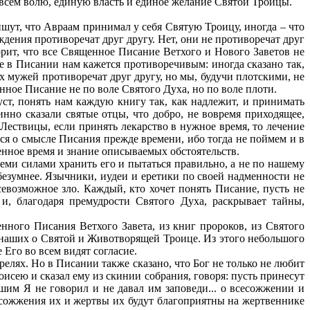
 всем волю, единую власть и единое желание Святой Троицы.
ут, что Авраам принимал у себя Святую Троицу, иногда – что
ждения противоречат друг другу. Нет, они не противоречат друг
рит, что все Священное Писание Ветхого и Нового Заветов не
е в Писании нам кажется противоречивым: иногда сказано так,
ых мужей противоречат друг другу, но мы, будучи плотскими, не
ное Писание не по воле Святого Духа, но по воле плоти.
т, понять нам каждую книгу так, как надлежит, и принимать
нно сказали святые отцы, что добро, не вовремя приходящее,
 Лествицы, если принять лекарство в нужное время, то лечение
ся о смысле Писания прежде времени, ибо тогда не поймем и в
енное время и знание описываемых обстоятельств.
семи силами хранить его и пытаться правильно, а не по нашему
безумнее. Язычники, иудеи и еретики по своей надменности не
севозможное зло. Каждый, кто хочет понять Писание, пусть не
 и, благодаря премудрости Святого Духа, раскрывает тайны,
нного Писания Ветхого Завета, из книг пророков, из Святого
 наших о Святой и Животворящей Троице. Из этого небольшого
Его во всем видят согласие.
релях. Но в Писании также сказано, что Бог не только не любит
оисею и сказал ему из скинии собрания, говоря: пусть принесут
шим Я не говорил и не давал им заповеди... о всесожжении и
сесожжения их и жертвы их будут благоприятны на жертвеннике