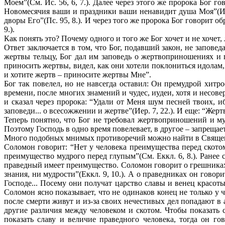
Моем”(См. Ис. 56, 6, 7.). Далее через этого же пророка Бог г
Новомесячия ваши и праздники ваши ненавидит душа Моя”(Ис. 1
дворы Его”(Пс. 95, 8.). И через того же пророка Бог говорит о
9.).
Как понять это? Почему одного и того же Бог хочет и не хочет
Ответ заключается в том, что Бог, подавший закон, не запов
жертвы тельцу, Бог дал им заповедь о жертвоприношениях и п
приносить жертвы, видел, как они хотели поклониться идолам
и хотите жертв – приносите жертвы Мне”.
Бог так повелел, но не навсегда оставил: Он премудрой хитр
времени, после многих знамений и чудес, иудеи, хотя и несов
и сказал через пророка: “Удали от Меня шум песней твоих, и
заповеди... о всесожжении и жертве”(Иер. 7, 22.). И еще: “Жерт
Теперь понятно, что Бог не требовал жертвоприношений и му
Поэтому Господь в одно время повелевает, в другое – запрещает
Много подобных мнимых противоречий можно найти в Свяще
Соломон говорит: “Нет у человека преимущества перед скотом..
преимущество мудрого перед глупым”(См. Еккл. 6, 8.). Ранее 
праведный имеет преимущество. Соломон говорит о грешниках: 
знания, ни мудрости”(Еккл. 9, 10.). А о праведниках он говор
Господе... Посему они получат царство славы и венец красоты
Соломон ясно показывает, что не одинаков конец не только у 
после смерти живут и из-за своих нечестивых дел попадают в 
другие различия между человеком и скотом. Чтобы показать 
показать славу и величие праведного человека, тогда он г