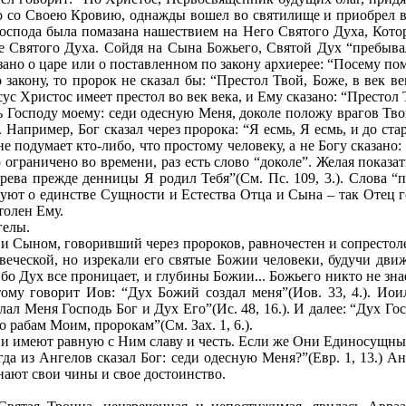
 но со Своею Кровию, однажды вошел во святилище и приобрел в
Господа была помазана нашествием на Него Святого Духа, Которы
е Святого Духа. Сойдя на Сына Божьего, Святой Дух “пребывал н
ано о царе или о поставленном по закону архиерее: “Посему пом
закону, то пророк не сказал бы: “Престол Твой, Боже, в век ве
Христос имеет престол во век века, и Ему сказано: “Престол Тв
 Господу моему: седи одесную Меня, доколе положу врагов Твоих
апример, Бог сказал через пророка: “Я есмь, Я есмь, и до стар
 не подумает кто-либо, что простому человеку, а не Богу сказа
 ограничено во времени, раз есть слово “доколе”. Желая показа
 чрева прежде денницы Я родил Тебя”(См. Пс. 109, 3.). Слова
твуют о единстве Сущности и Естества Отца и Сына – так Отец г
толен Ему.
гелы.
и Сыном, говоривший через пророков, равночестен и сопрестоле
веческой, но изрекали его святые Божии человеки, будучи дви
о Дух все проницает, и глубины Божии... Божьего никто не знает
тому говорит Иов: “Дух Божий создал меня”(Иов. 33, 4.). Иои
лал Меня Господь Бог и Дух Его”(Ис. 48, 16.). И далее: “Дух Го
 рабам Моим, пророкам”(См. Зах. 1, 6.).
 имеют равную с Ним славу и честь. Если же Они Единосущны и
да из Ангелов сказал Бог: седи одесную Меня?”(Евр. 1, 13.) 
ают свои чины и свое достоинство.