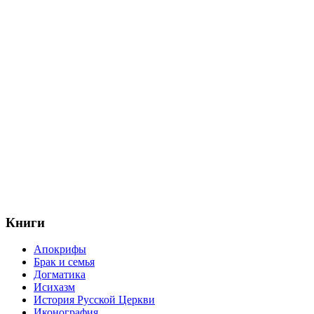
Книги
Апокрифы
Брак и семья
Догматика
Исихазм
История Русской Церкви
Иконография