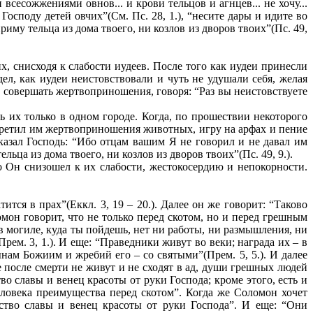
всесожжениями овнов... и крови тельцов и агнцев... не хочу...
осподу детей овчих”(См. Пс. 28, 1.), “несите дары и идите во
риму тельца из дома твоего, ни козлов из дворов твоих”(Пс. 49,
, снисходя к слабости иудеев. После того как иудеи принесли
ел, как иудеи неистовствовали и чуть не удушали себя, желая
 совершать жертвоприношения, говоря: “Раз вы неистовствуете
ь их только в одном городе. Когда, по прошествии некоторого
запретил им жертвоприношения животных, игру на арфах и пение
сказал Господь: “Ибо отцам вашим Я не говорил и не давал им
льца из дома твоего, ни козлов из дворов твоих”(Пс. 49, 9.).
о Он снизошел к их слабости, жестокосердию и непокорности.
ится в прах”(Еккл. 3, 19 – 20.). Далее он же говорит: “Таково
омон говорит, что не только перед скотом, но и перед грешным
в могиле, куда ты пойдешь, нет ни работы, ни размышления, ни
рем. 3, 1.). И еще: “Праведники живут во веки; награда их – в
ынам Божиим и жребий его – со святыми”(Прем. 5, 5.). И далее
е после смерти не живут и не сходят в ад, души грешных людей
о славы и венец красоты от руки Господа; кроме этого, есть и
еловека преимущества перед скотом”. Когда же Соломон хочет
рство славы и венец красоты от руки Господа”. И еще: “Они