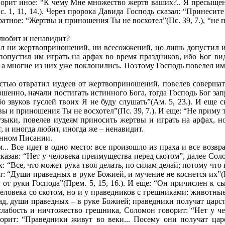
оворит иное: “К чему Мне множество жертв ваших?.. Я пресыщен 
, 11, 14.). Через пророка Давида Господь сказал: “Принесите Г
братное: “Жертвы и приношения Ты не восхотел”(Пс. 39, 7.), “не п
, любит и ненавидит?
едал ни жертвоприношений, ни всесожжений, но лишь допустил их
опустил им играть на арфах во время праздников, ибо Бог вид
, а многие из них уже поклонились. Поэтому Господь повелел им
остью отвратил иудеев от жертвоприношений, повелев совершат
ершенно, начали постигать истинного Бога, тогда Господь Бог 
бо звуков гуслей твоих Я не буду слушать”(Ам. 5, 23.). И еще 
вы и приношения Ты не восхотел”(Пс. 39, 7.). И еще: “Не приму те
зыки, повелев иудеям приносить жертвы и играть на арфах, н
, и иногда любит, иногда же – ненавидит.
нном Писании.
. Все идет в одно место: все произошло из праха и все возврат
сказав: “Нет у человека преимущества перед скотом”, далее Сол
“Все, что может рука твоя делать, по силам делай; потому что 
ит: “Души праведных в руке Божией, и мучение не коснется их”(П
 от руки Господа”(Прем. 5, 15, 16.). И еще: “Он причислен к с
человека со скотом, но и у праведников с грешниками: животны
ад, души праведных – в руке Божией; праведники получат царств
слабость и ничтожество грешника, Соломон говорит: “Нет у ч
оворит: “Праведники живут во веки... Посему они получат ца