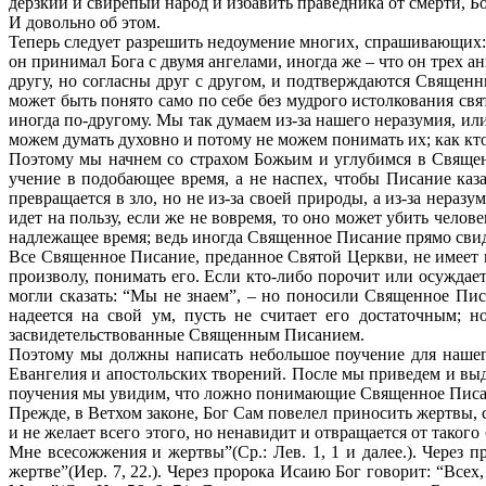
дерзкий и свирепый народ и избавить праведника от смерти, Б
И довольно об этом.
Теперь следует разрешить недоумение многих, спрашивающих:
он принимал Бога с двумя ангелами, иногда же – что он трех а
другу, но согласны друг с другом, и подтверждаются Священ
может быть понято само по себе без мудрого истолкования св
иногда по-другому. Мы так думаем из-за нашего неразумия, или
можем думать духовно и потому не можем понимать их; как кто
Поэтому мы начнем со страхом Божьим и углубимся в Священ
учение в подобающее время, а не наспех, чтобы Писание каз
превращается в зло, но не из-за своей природы, а из-за нера
идет на пользу, если же не вовремя, то оно может убить чел
надлежащее время; ведь иногда Священное Писание прямо свиде
Все Священное Писание, преданное Святой Церкви, не имеет в 
произволу, понимать его. Если кто-либо порочит или осуждае
могли сказать: “Мы не знаем”, – но поносили Священное Писа
надеется на свой ум, пусть не считает его достаточным; н
засвидетельствованные Священным Писанием.
Поэтому мы должны написать небольшое поучение для нашего 
Евангелия и апостольских творений. После мы приведем и вы
поучения мы увидим, что ложно понимающие Священное Писани
Прежде, в Ветхом законе, Бог Сам повелел приносить жертвы, с
и не желает всего этого, но ненавидит и отвращается от таког
Мне всесожжения и жертвы”(Ср.: Лев. 1, 1 и далее.). Через
жертве”(Иер. 7, 22.). Через пророка Исаию Бог говорит: “Вс