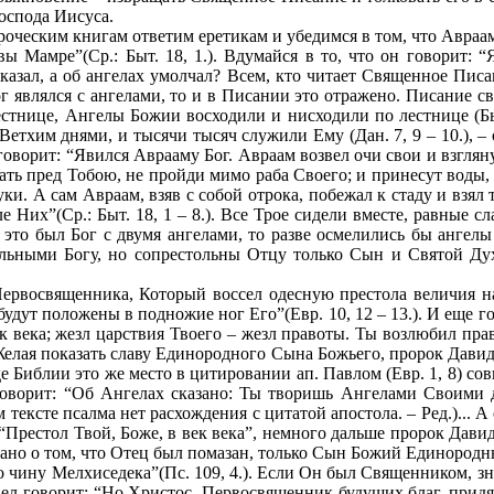
оспода Иисуса.
оческим книгам ответим еретикам и убедимся в том, что Авраам 
 Мамре”(Ср.: Быт. 18, 1.). Вдумайся в то, что он говорит: 
азал, а об ангелах умолчал? Всем, кто читает Священное Писан
ог являлся с ангелами, то и в Писании это отражено. Писание св
стнице, Ангелы Божии восходили и нисходили по лестнице (Быт
 Ветхим днями, и тысячи тысяч служили Ему (Дан. 7, 9 – 10.), –
 говорит: “Явился Аврааму Бог. Авраам возвел очи свои и взгляну
одать пред Тобою, не пройди мимо раба Своего; и принесут воды,
и. А сам Авраам, взяв с собой отрока, побежал к стаду и взял 
е Них”(Ср.: Быт. 18, 1 – 8.). Все Трое сидели вместе, равные 
это был Бог с двумя ангелами, то разве осмелились бы ангел
тольными Богу, но сопрестольны Отцу только Сын и Святой Ду
восвященника, Который воссел одесную престола величия на не
 будут положены в подножие ног Его”(Евр. 10, 12 – 13.). И еще 
к века; жезл царствия Твоего – жезл правоты. Ты возлюбил прав
. Желая показать славу Единородного Сына Божьего, пророк Давид 
 Библии это же место в цитировании ап. Павлом (Евр. 1, 8) сов
 говорит: “Об Ангелах сказано: Ты творишь Ангелами Своими д
ексте псалма нет расхождения с цитатой апостола. – Ред.)... А о
 “Престол Твой, Боже, в век века”, немного дальше пророк Дави
казано о том, что Отец был помазан, только Сын Божий Единород
 чину Мелхиседека”(Пс. 109, 4.). Если Он был Священником, зн
авел говорит: “Но Христос, Первосвященник будущих благ, при