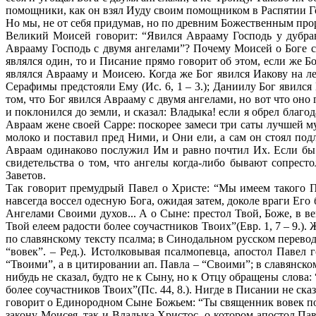
помощники, как он взял Иуду своим помощником в Распятии Г
Но мы, не от себя придумав, но по древним Божественным прор
Великий Моисей говорит: “Явился Аврааму Господь у дубравы
Аврааму Господь с двумя ангелами”? Почему Моисей о Боге ск
являлся один, то и Писание прямо говорит об этом, если же Б
являлся Аврааму и Моисею. Когда же Бог явился Иакову на ле
Серафимы предстояли Ему (Ис. 6, 1 – 3.); Даниилу Бог явился
том, что Бог явился Аврааму с двумя ангелами, но вот что оно
и поклонился до земли, и сказал: Владыка! если я обрел благ
Авраам жене своей Сарре: поскорее замеси три саты лучшей мук
молоко и поставил пред Ними, и Они ели, а сам он стоял подл
Авраам одинаково послужил Им и равно почтил Их. Если бы 
свидетельства о том, что ангелы когда-либо бывают сопрес
Заветов.
Так говорит премудрый Павел о Христе: “Мы имеем такого Пер
навсегда воссел одесную Бога, ожидая затем, доколе враги Его
Ангелами Своими духов... А о Сыне: престол Твой, Боже, в ве
Твой елеем радости более соучастников Твоих”(Евр. 1, 7 – 9.)
по славянскому тексту псалма; в Синодальном русском переводе
“вовек”. – Ред.). Истолковывая псалмопевца, апостол Павел
“Твоими”, а в цитировании ап. Павла – “Своими”; в славянском т
нибудь не сказал, будто не к Сыну, но к Отцу обращены слова:
более соучастников Твоих”(Пс. 44, 8.). Нигде в Писании не с
говорит о Единородном Сыне Божьем: “Ты священник вовек по
закону Моисея, так и Владыка Христос, о котором апостол П