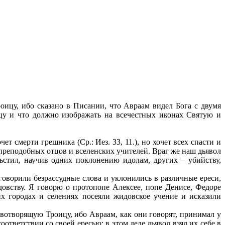
оицу, ибо сказано в Писании, что Авраам видел Бога с двумя
ицу и что должно изображать на всечестных иконах Святую и
т смерти грешника (Ср.: Иез. 33, 11.), но хочет всех спасти и
и преподобных отцов и вселенских учителей. Враг же наш дьявол
ьстил, научив одних поклонению идолам, других – убийству,
 говорили безрассудные слова и уклонились в различные ереси,
овству. Я говорю о протопопе Алексее, попе Денисе, Федоре
х городах и селениях посеяли жидовское учение и исказили
вотворящую Троицу, ибо Авраам, как они говорят, принимал у
ответствии со своей ересью; в этом деле дьявол взял их себе в