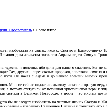
кий. Просветитель
> Слово пятое
ледует изображать на святых иконах Святую и Единосущную Тр
 Писания доказательства того, что Авраам видел Святую Тро
а чудесны и полезны, ибо даны для нашего спасения. Бог не хоче
водит Сам, других – через святых пророков, апостолов, святых 
ого пути. Он начал с Адама и до нашего времени многих прел
ония. Многие сейчас поддались дьяволу, исказили правую веру,
ия, а потому отступили от истинной христианской веры к жид
ь сначала в Великом Новгороде, а после – во многих други
будто бы не следует изображать на честных иконах Святую и Жи
обыкновение – извращать Священное Писание и толковать его в со