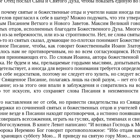
ог Отец послал Сына и Святого Духа, чтобы показать единую во
 почему святые и божественные отцы и учители наши иногда пиш
нгелов пригласил к себе в шатер? Можно подумать, что эти утвер
ным Писанием Ветхого и Нового Заветов. Максим Великий гово
ятых отцов, исполненных благодати Божественного Духа. Много
 из-за небрежности, или из-за строптивости. Нет, не слова свят
-то из святых сказал, думающие по-плотски понимают Божествен
ное Писание, чтобы, как говорит божественныйя Иоанн Златоус
алось нам не противоречивым, но во всем согласующимся. Исти
зумия принимающих его. По словам Иоанна, автора божественной
овека. Не будем и мы, прельщаемые гордыми мыслями, допытывать
тельствует, а иногда для верного понимания требуется определ
себе недостатков, поэтому не следует его хулить, но следует в
т Священное Писание, полагаясь лишь на свой разум, – нет его 
ние; из-за этого они впали в заблуждения и совратились на в
о тот искусен, кто сохраняет слова Писания в неизменности
наставления не от себя, но привести свидетельства из Свяще
держки из сочинений святых и божественных отцов и учителей
е везде в Писании находят противоречия, а истинно понявшие 
овершать всесожжения, играть на гуслях, арфах, тимпанах и сви
о богослужения. В книге Левит написано: “И воззвал Господь к М
 пророка Иеремию Бог говорит противоположное: “Ибо отцам ва
ех, хранящих субботу Мою... Я приведу на святую гору Мою... в