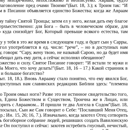
му неизреченно, непостижимо и неописуемо. Авраам, будто
аговоление пред очами Твоими”(Быт. 18, 3.); к Троим так: “И
м в Писании объявляется единство Божества; когда же Авраам
у тайну Святой Троицы; затем ел у него, желая дать ему благое
рхъестественно: для Бога – быть в человеческом образе, для
о куда снизойдет Бог, Который превыше всякого естества, там
у у тебя в это же время в следующем году, и будет сын у Сарры,
гол употребляется в ед. числе: “рече”, – но в доступных нам
, говоря: “Сару, жену твою, не называй Сарою, но да будет имя
е обещал дать ему дитя, а сейчас исполнял обещанное?
ожество и силу. Святое Писание говорит: “И встали те мужи и
Моего, что хочу делать!”(Быт. 18, 16 – 17.) Какой странник в
 и большое богатство?
. 18, 18.). Вновь Аврааму стало понятно, что ему явился Бог,
 доступных нам славянских редакциях Библии здесь: “племена
о Троим омыл ноги? Разве это не истинное свидетельство того,
а, Едина Божеством и Существом, Троична же в Лицах, или
орить с Авраамом... И пришли те два Ангела в Содом”(Быт. 18,
не посылал, Сын же Сам говорит о Себе: “Пославший Меня Отец,
 Ин. 15, 26; 16, 7.). Изначально, когда захотел Отец сотворить
жить богоборное собрание людей, решивших создать Вавилонскую
е Он поступил и сейчас: захотев истребить гнусный, нечистый,