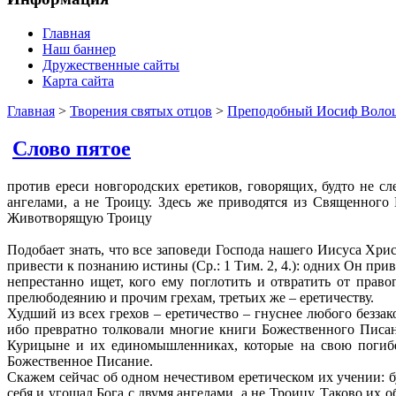
Главная
Наш баннер
Дружественные сайты
Карта сайта
Главная
>
Творения святых отцов
>
Преподобный Иосиф Волоц
Слово пятое
против ереси новгородских еретиков, говорящих, будто не с
ангелами, а не Троицу. Здесь же приводятся из Священного
Животворящую Троицу
Подобает знать, что все заповеди Господа нашего Иисуса Христ
привести к познанию истины (Ср.: 1 Тим. 2, 4.): одних Он при
непрестанно ищет, кого ему поглотить и отвратить от прав
прелюбодеянию и прочим грехам, третьих же – еретичеству.
Худший из всех грехов – еретичество – гнуснее любого беззак
ибо превратно толковали многие книги Божественного Писан
Курицыне и их единомышленниках, которые на свою погибел
Божественное Писание.
Скажем сейчас об одном нечестивом еретическом их учении: 
себя и угощал Бога с двумя ангелами, а не Троицу. Таково их 