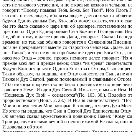
есть не такового устроения, и не с кровью козлов и тельцов,
говорит: “Посему помазал Тебя, Боже, Бог Твой”. Ибо Плоть 
сказаны о всех людях, ибо всем людям дается отчасти общени
будучи Единосущным Ему. Кто-либо может сказать, что это сказ
бы это было сказано о царе или об архиерее, поставленном по 
престол их. Один Единородный Сын Божий и Господь наш Иисус 
Подобно этому и далее пророк Давид говорит: “Сказал Господь
времени, но так, как обычно говорится в Священном Писании. Н
Бога не прекращается вместе со старостью человека. Далее, да
ног Твоих”, и что не вечно пребывание одесную Бога Отца, но
одесную Отца – вечное, пророк немного далее говорит: “Из
прежде всех лет и прежде веков; слова “из чрева” свидетельс
Будучи Единосущным и Одного Естества с Отцом, Сын сопрес
Таким образом, ты видишь, что Отцу сопрестолен Сын, а не ан
Также и Дух Святой, равно поклоняемый и славимый с Отцом 
“Ибо никогда пророчество не было произносимо по воле чело
говорит о Нем: “И один Дух Святой, Им – все, и мы – в Нем. Иб
“Пошлешь Дух Твой – созидаются”(Пс. 103, 30.). Подобно э
пророчествовать”(Иоил. 2, 28.). И Исаия свидетельствует: “Пос
Мои и определения Мои, которые Я заповедал через Духа Моего
Из этого ты видишь, что Сын и Святой Дух Единосущны Отцу и
Об ангелах сказал мужественный подвижник Павел: “Кому ког
Троицы, служителями вечной и непостижимой Ее славы, они зн
И довольно об этом.