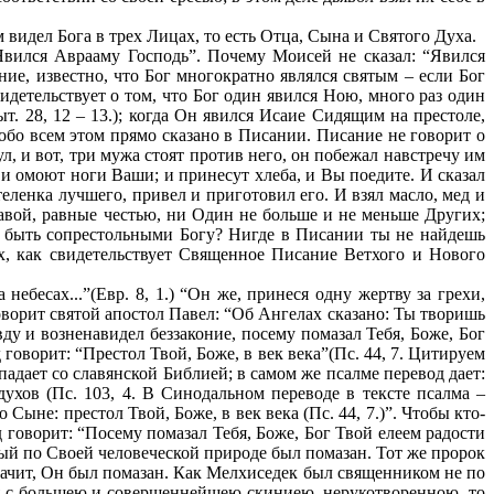
видел Бога в трех Лицах, то есть Отца, Сына и Святого Духа.
“Явился Аврааму Господь”. Почему Моисей не сказал: “Явился
ие, известно, что Бог многократно являлся святым – если Бог
идетельствует о том, что Бог один явился Ною, много раз один
. 28, 12 – 13.); когда Он явился Исаие Сидящим на престоле,
 обо всем этом прямо сказано в Писании. Писание не говорит о
л, и вот, три мужа стоят против него, он побежал навстречу им
 и омоют ноги Ваши; и принесут хлеба, и Вы поедите. И сказал
теленка лучшего, привел и приготовил его. И взял масло, мед и
славой, равные честью, ни Один не больше и не меньше Других;
ы быть сопрестольными Богу? Нигде в Писании ты не найдешь
х, как свидетельствует Священное Писание Ветхого и Нового
бесах...”(Евр. 8, 1.) “Он же, принеся одну жертву за грехи,
говорит святой апостол Павел: “Об Ангелах сказано: Ты творишь
ду и возненавидел беззаконие, посему помазал Тебя, Боже, Бог
говорит: “Престол Твой, Боже, в век века”(Пс. 44, 7. Цитируем
падает со славянской Библией; в самом же псалме перевод дает:
ухов (Пс. 103, 4. В Синодальном переводе в тексте псалма –
 Сыне: престол Твой, Боже, в век века (Пс. 44, 7.)”. Чтобы кто-
д говорит: “Посему помазал Тебя, Боже, Бог Твой елеем радости
ный по Своей человеческой природе был помазан. Тот же пророк
ачит, Он был помазан. Как Мелхиседек был священником не по
дя с большею и совершеннейшею скиниею, нерукотворенною, то