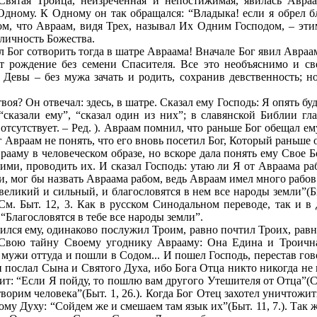
вятая Троица, неизреченная и непостижимая, явилась Авраа
Одному. К Одному он так обращался: “Владыка! если я обрел бл
ом, что Авраам, видя Трех, называл Их Одним Господом, – эти
личность Божества.
л Бог сотворить тогда в шатре Авраама! Вначале Бог явил Авраам
т рождение без семени Спасителя. Все это необъяснимо и све
я Девы – без мужа зачать и родить, сохранив девственность; н
воя? Он отвечал: здесь, в шатре. Сказал ему Господь: Я опять буд
сказали ему”, “сказал один из них”; в славянской Библии гла
тсутствует. – Ред. ). Авраам помнил, что раньше Бог обещал ему
е мог Авраам не понять, что его вновь посетил Бог, Который раньш
ааму в человеческом образе, но вскоре дала понять ему Свое Б
ми, проводить их. И сказал Господь: утаю ли Я от Авраама раба 
, мог бы назвать Авраама рабом, ведь Авраам имел много рабов
еликий и сильный, и благословятся в нем все народы земли”(Быт
(См. Быт. 12, 3. Как в русском Синодальном переводе, так и в
 “Благословятся в тебе все народы земли”.
ился ему, одинаково послужил Троим, равно почтил Троих, равн
Свою тайну Своему угоднику Аврааму: Она Едина и Троичн
 мужи оттуда и пошли в Содом... И пошел Господь, перестав гов
м Он послал Сына и Святого Духа, ибо Бога Отца никто никогда 
т: “Если Я пойду, то пошлю вам другого Утешителя от Отца”(Ср.:
творим человека”(Быт. 1, 26.). Когда Бог Отец захотел уничто
му Духу: “Сойдем же и смешаем там язык их”(Быт. 11, 7.). Так ж