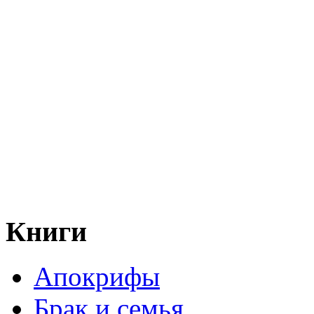
Книги
Апокрифы
Брак и семья