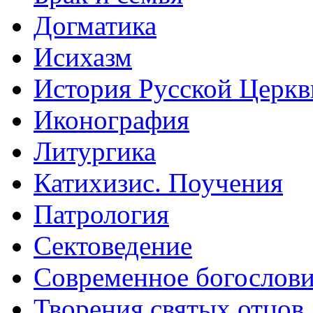
Догматика
Исихазм
История Русской Церкв
Иконография
Литургика
Катихизис. Поучения
Патрология
Сектоведение
Современное богослов
Творения святых отцов