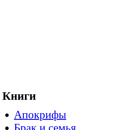
Книги
Апокрифы
Брак и семья