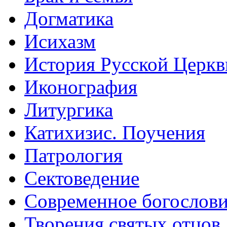
Догматика
Исихазм
История Русской Церкв
Иконография
Литургика
Катихизис. Поучения
Патрология
Сектоведение
Современное богослов
Творения святых отцов