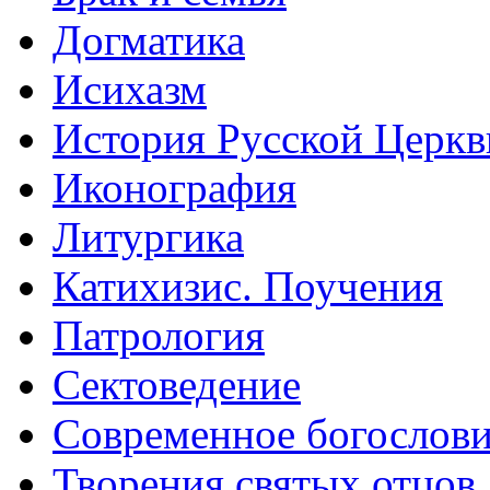
Догматика
Исихазм
История Русской Церкв
Иконография
Литургика
Катихизис. Поучения
Патрология
Сектоведение
Современное богослов
Творения святых отцов