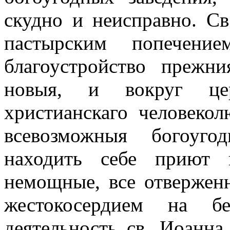
скудно и неисправно. С
пастырским попечени
благоустройство прежни
новыя, и вокруг це
христианскаго человекол
всевозможныя богоуго
находить себе приют
немощные, все отвержен
жестокосердием на б
деятельность св. Иоанна