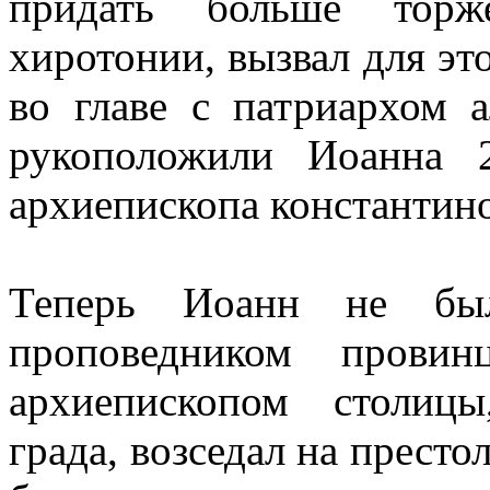
придать больше торж
хиротонии, вызвал для эт
во главе с патриархом 
рукоположили Иоанна 
архиепископа константино
Теперь Иоанн не бы
проповедником провин
архиепископом столиц
града, возседал на престо