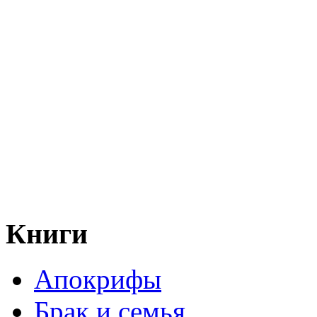
Книги
Апокрифы
Брак и семья