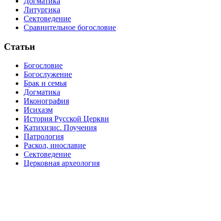
Догматика
Литургика
Сектоведение
Сравнительное богословие
Статьи
Богословие
Богослужение
Брак и семья
Догматика
Иконография
Исихазм
История Русской Церкви
Катихизис. Поучения
Патрология
Раскол, инославие
Сектоведение
Церковная археология