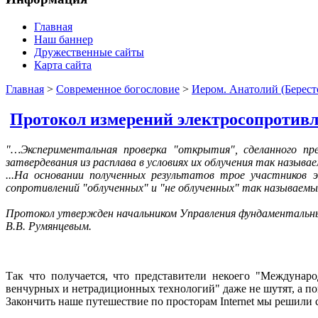
Главная
Наш баннер
Дружественные сайты
Карта сайта
Главная
>
Современное богословие
>
Иером. Анатолий (Берест
Протокол измерений электросопротивл
"…Экспериментальная проверка "открытия", сделанного п
затвердевания из расплава в условиях их облучения так назыв
...На основании полученных результатов трое участников
сопротивлений "облученных" и "не облученных" так называем
Протокол утвержден начальником Управления фундаментальны
В.В. Румянцевым.
Так что получается, что представители некоего "Междунар
венчурных и нетрадиционных технологий" даже не шутят, а п
Закончить наше путешествие по просторам Internet мы решили 