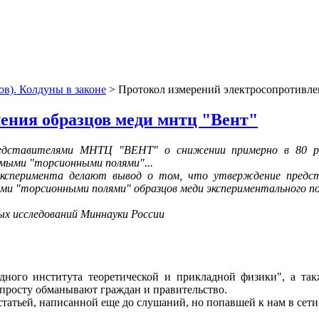
ов). Колдуны в законе
> Протокол измерений электросопротивле
ения образцов меди мнтц "Вент"
редставителями МНТЦ "ВЕНТ" о снижении примерно в 80 ра
аемыми "торсионными полями"...
 эксперимента делают вывод о том, что утверждение пред
ыми "торсионными полями" образцов меди экспериментального п
х исследований Миннауки России
одного института теоретической и прикладной физики", а так
опросту обманывают граждан и правительство.
статьей, написанной еще до слушаний, но попавшей к нам в сети