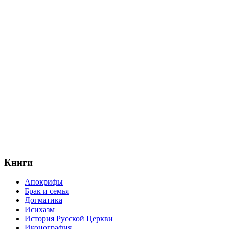
Книги
Апокрифы
Брак и семья
Догматика
Исихазм
История Русской Церкви
Иконография