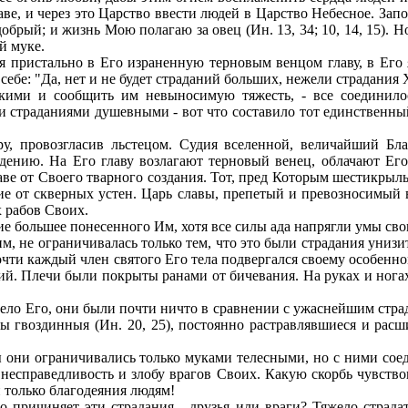
е, и через это Царство ввести людей в Царство Небесное. Запов
добрый; и жизнь Мою полагаю за овец (Ин. 13, 34; 10, 14, 15). Н
ой муке.
я пристально в Его израненную терновым венцом главу, в Его 
себе: "Да, нет и не будет страданий больших, нежели страдания 
окими и сообщить им невыносимую тяжесть, - все соединило
 страданиями душевными - вот что составило тот единственный
 провозгласив льстецом. Судия вселенной, величайший Благ
дению. На Его главу возлагают терновый венец, облачают Ег
аве от Своего тварного создания. Тот, пред Которым шестикрыл
ние от скверных устен. Царь славы, препетый и превозносимый 
 рабов Своих.
е большее понесенного Им, хотя все силы ада напрягли умы св
, не ограничивалась только тем, что это были страдания унизит
Почти каждый член святого Его тела подвергался своему особенн
ий. Плечи были покрыты ранами от бичевания. На руках и ногах 
тело Его, они были почти ничто в сравнении с ужаснейшим стра
звы гвоздинныя (Ин. 20, 25), постоянно растравлявшиеся и рас
ы они ограничивались только муками телесными, но с ними сое
есправедливость и злобу врагов Своих. Какую скорбь чувство
 только благодеяния людям!
то причиняет эти страдания - друзья или враги? Тяжело страд