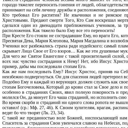
гораздо тяжелее переносить гонения от людей, облагодетельст
принимают на себя личину дружбы и расположения, соединяют
Кто требовал Его распятия? Не язычники и не римское пра
Христовыми. Предают смерти Того, Кто Сам воскрешал мертв
сделался один из двенадцати приближенных учеников, за 
расположения. Как тяжело было Ему все это переносить!
При Кресте Его стояли не сострадавшие Ему, но враги Его, к
Пресвятая Дева, Мария Клеопова, Мария Магдалина и возлюбл
Ученики все разбежались страха ради иудейского; самый плам
скрывает Лицо Свое от Его взоров… Как же эти душевные мук
Для чего же Святое Евангелие с такой пронзительной силой, 
всех нас чувство сострадания к Нему! Нет, ибо Иисус Христ
пример, дабы мы последовали стопам Его.
Как же нам последовать Ему? Иисус Христос, приняв на Себя
неизбежно подвергнуться. Он для спасения людей претерпел вс
Подобно Ему и каждый из верующих должен служить как своем
стопам Богочеловека, Который до крови стал за Свое дело и 
особенно в страданиях Своих, явил полную покорность и пре
молился Он, да минует Его чаша страданий, но исполнить сию
Во время скорби и страданий ни одного слова ропота не вышло
оставил! (ср.: Мф. 27, 46). К Своим хулителям, врагам, распи
ведят бо что творят (Лк. 23, 34).
С такой же преданностью воле Божией, ниспосылающей нам 
Спаситель за страдания Свои увенчался славою на Небесах, по