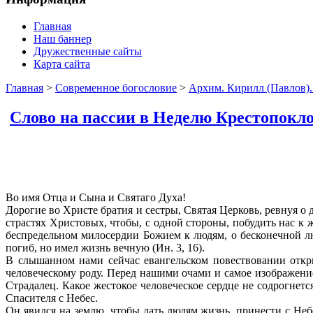
Главная
Наш баннер
Дружественные сайты
Карта сайта
Главная
>
Современное богословие
>
Архим. Кирилл (Павлов).
Слово на пассии в Неделю Крестопокло
Во имя Отца и Сына и Святаго Духа!
Дорогие во Христе братия и сестры, Святая Церковь, ревнуя 
страстях Христовых, чтобы, с одной стороны, побудить нас к 
беспредельном милосердии Божием к людям, о бесконечной л
погиб, но имел жизнь вечную (Ин. 3, 16).
В слышанном нами сейчас евангельском повествовании откр
человеческому роду. Перед нашими очами и самое изображен
Страдалец. Какое жестокое человеческое сердце не содрогнет
Спасителя с Небес.
Он явился на землю, чтобы дать людям жизнь, принести с Не