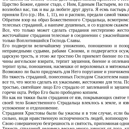
Царство Божие, единое стадо, с Ним, Единым Пастырем, во глав
возлюбил вас, так и вы да любите друг друга. Я есмь пастырь 
приняли Его (ср.: Ин. 1, 11), но и распяли, предали самой тяжк
Обратим взор на образ Божественного Страдальца, всмотримс
телесных страданий, а наипаче душевных, и со вздохом скажем 
Все, что только может сделать страдания нестерпимо жест
жесточайшие страдания телесные в соединении с ужаснейшими
только Воплотившийся Господь Славы.
Его подвергли величайшему унижению, поношению и позору,
неправедными судьями, рабами Своими, и подвергается осуж
царскую трость, и этою же тростию Он приемлет биение по гл
чины ангельские взирати, терпит заушения, биение и оплева
терпит хулы, поношения, насмешки от вероломных и мятежных
Возможно ли было придумать для Него поругание и уничижени
Но тяжесть страданий, понесенных Господом Спасителем нашим
все то, что могло сделать их ужасными, жестокими для тела. 
тростью, святейшее лицо Его страдало от заплеваний и заушен
горечи оцта. Ребро Его было прободено копием.
Но как ни тяжки были страдания от язв, покрывающих святое 
своей тело Божественного Страдальца влеклось к земле, и я
успокоение и отдохновение.
Страдания Христовы были бы ужасны и в том случае, если б
сильно, видя нравственную испорченность людей, вопиющую н
Свою совершенную безгрешность и святость, припоминая одни
Тяжесть страданий человека весьма много зависит от того, к