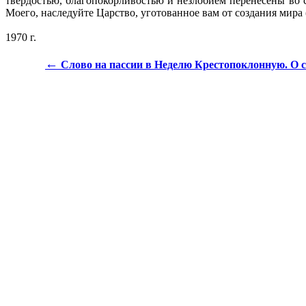
твердостью, благопокорливостью и незлобием перенесены во 
Моего, наследуйте Царство, уготованное вам от создания мира 
1970 г.
←
Слово на пассии в Неделю Крестопоклонную. О с