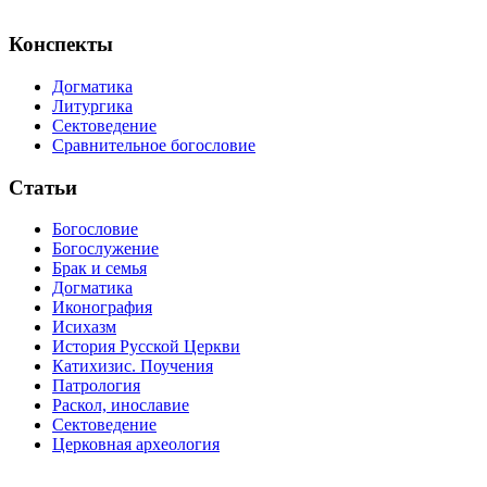
Конспекты
Догматика
Литургика
Сектоведение
Сравнительное богословие
Статьи
Богословие
Богослужение
Брак и семья
Догматика
Иконография
Исихазм
История Русской Церкви
Катихизис. Поучения
Патрология
Раскол, инославие
Сектоведение
Церковная археология