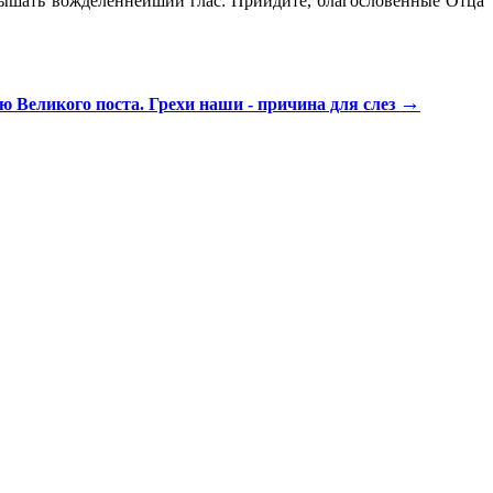
слышать вожделеннейший глас: Приидите, благословенные Отца
→
ю Великого поста. Грехи наши - причина для слез