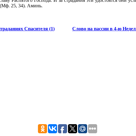
славу Распятого Господа. И за страдания эти удостоятся они у
(Мф. 25, 34). Аминь.
траданиях Спасителя (1)
Слово на пассии в 4-ю Недел