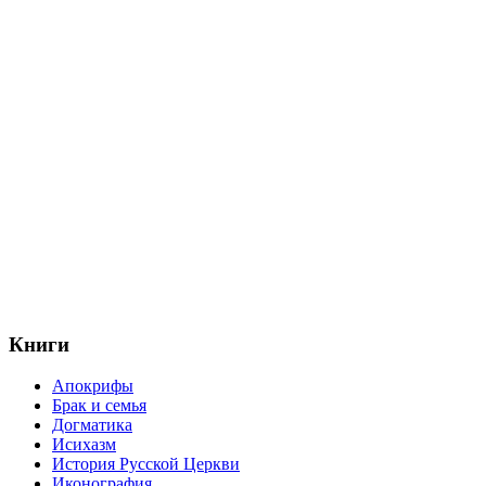
Книги
Апокрифы
Брак и семья
Догматика
Исихазм
История Русской Церкви
Иконография