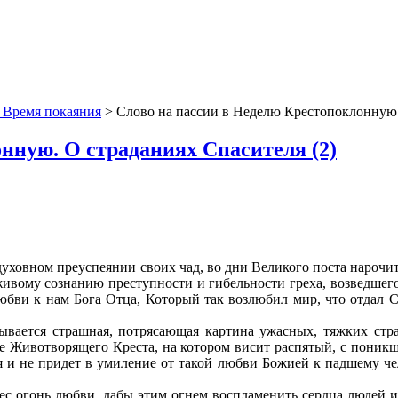
 Время покаяния
> Слово на пассии в Неделю Крестопоклонную.
нную. О страданиях Спасителя (2)
о духовном преуспеянии своих чад, во дни Великого поста наро
живому сознанию преступности и гибельности греха, возведшего 
юбви к нам Бога Отца, Который так возлюбил мир, что отдал 
ывается страшная, потрясающая картина ужасных, тяжких стр
ие Животворящего Креста, на котором висит распятый, с пони
ся и не придет в умиление от такой любви Божией к падшему ч
бес огонь любви, дабы этим огнем воспламенить сердца людей и