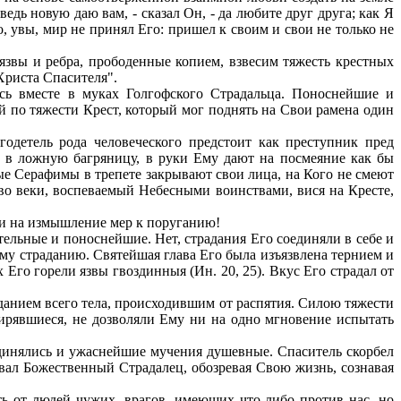
едь новую даю вам, - сказал Он, - да любите друг друга; как Я
о, увы, мир не принял Его: пришел к своим и свои не только не
язвы и ребра, прободенные копием, взвесим тяжесть крестных
Христа Спасителя".
сь вместе в муках Голгофского Страдальца. Поноснейшие и
 по тяжести Крест, который мог поднять на Свои рамена один
одетель рода человеческого предстоит как преступник пред
о в ложную багряницу, в руки Ему дают на посмеяние как бы
ые Серафимы в трепете закрывают свои лица, на Кого не смеют
во веки, воспеваемый Небесными воинствами, вися на Кресте,
ои на измышление мер к поруганию!
ельные и поноснейшие. Нет, страдания Его соединяли в себе и
ому страданию. Святейшая глава Его была изъязвлена тернием и
Его горели язвы гвоздинныя (Ин. 20, 25). Вкус Его страдал от
данием всего тела, происходившим от распятия. Силою тяжести
ширявшиеся, не дозволяли Ему ни на одно мгновение испытать
динялись и ужаснейшие мучения душевные. Спаситель скорбел
вал Божественный Страдалец, обозревая Свою жизнь, сознавая
ать от людей чужих, врагов, имеющих что-либо против нас, но