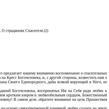
 О страданиях Спасителя (2)
чито предлагает нашему вниманию воспоминание о спасительных
на Крест Богочеловека, и, с другой стороны, возвестить нам о
Сына Своего Единородного, дабы всякий верующий в Него, не
аданий Богочеловека, воспринятых Им на Себя ради любви к
кшим кротким взором и любвеобильным сердцем, Божественный
еловеку! В самом деле, обратите внимание на цель Пришествия
 на основе самоотверженной взаимной любви создать на земле