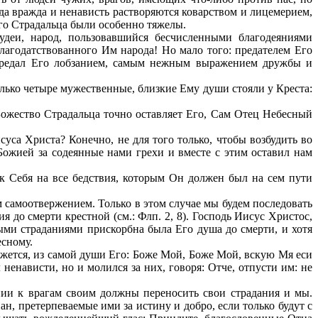
гда вражда и ненависть растворяются коварством и лицемерием,
го Страдальца были особенно тяжелы.
удеи, народ, пользовавшийся бесчисленными благодеяниями
агодатствованного Им народа! Но мало того: предателем Его
 предал Его лобзанием, самым нежным выражением дружбы и
лько четыре мужественные, близкие Ему души стояли у Креста:
 Божество Страдальца точно оставляет Его, Сам Отец Небесный
уса Христа? Конечно, не для того только, чтобы возбудить во
Божией за содеянные нами грехи и вместе с этим оставил нам
ек Себя на все бедствия, которым Он должен был на сем пути
самоотвержением. Только в этом случае мы будем последовать
до смерти крестной (см.: Флп. 2, 8). Господь Иисус Христос,
ыми страданиями прискорбна была Его душа до смерти, и хотя
есному.
кажется, из самой души Его: Боже Мой, Боже Мой, вскую Мя еси
 ненависти, но и молился за них, говоря: Отче, отпусти им: не
ии к врагам своим должны переносить свои страдания и мы.
н, претерпеваемые ими за истину и добро, если только будут с