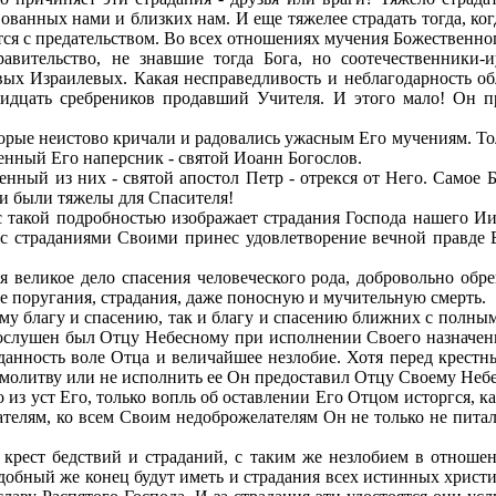
вованных нами и близких нам. И еще тяжелее страдать тогда, ко
ся с предательством. Во всех отношениях мучения Божественно
вительство, не знавшие тогда Бога, но соотечественники-и
ых Израилевых. Какая несправедливость и неблагодарность обл
тридцать сребреников продавший Учителя. И этого мало! Он
оторые неистово кричали и радовались ужасным Его мучениям. То
енный Его наперсник - святой Иоанн Богослов.
енный из них - святой апостол Петр - отрекся от Него. Самое
и были тяжелы для Спасителя!
с такой подробностью изображает страдания Господа нашего Иис
ос страданиями Своими принес удовлетворение вечной правде 
 великое дело спасения человеческого рода, добровольно обр
е поругания, страдания, даже поносную и мучительную смерть.
у благу и спасению, так и благу и спасению ближних с полным 
послушен был Отцу Небесному при исполнении Своего назначения 
данность воле Отца и величайшее незлобие. Хотя перед крестн
 молитву или не исполнить ее Он предоставил Отцу Своему Неб
 из уст Его, только вопль об оставлении Его Отцом исторгся, 
нателям, ко всем Своим недоброжелателям Он не только не питал
крест бедствий и страданий, с таким же незлобием в отношен
добный же конец будут иметь и страдания всех истинных христиа