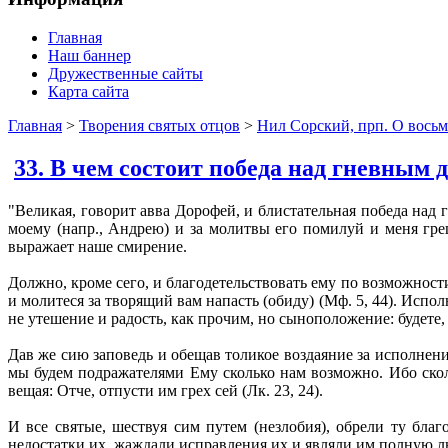
Главная
Наш баннер
Дружественные сайты
Карта сайта
Главная
>
Творения святых отцов
>
Нил Сорский, прп. О восьм
33. В чем состоит победа над гневным 
"Великая, говорит авва Дорофей, и блистательная победа над 
моему (напр., Андрею) и за молитвы его помилуй и меня греш
выражает наше смирение.
Должно, кроме сего, и благодетельствовать ему по возможност
и молитеся за творящий вам напасть (обиду) (Мф. 5, 44). Испо
не утешение и радость, как прочим, но сыноположение: будете, 
Дав же сию заповедь и обещав толикое воздаяние за исполнени
мы будем подражателями Ему сколько нам возможно. Ибо сколь
вещая: Отче, отпусти им грех сей (Лк. 23, 24).
И все святые, шествуя сим путем (незлобия), обрели ту благ
недостатки их, жаждали исправления их и являли им полную лю