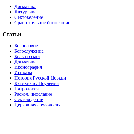
Догматика
Литургика
Сектоведение
Сравнительное богословие
Статьи
Богословие
Богослужение
Брак и семья
Догматика
Иконография
Исихазм
История Русской Церкви
Катихизис. Поучения
Патрология
Раскол, инославие
Сектоведение
Церковная археология