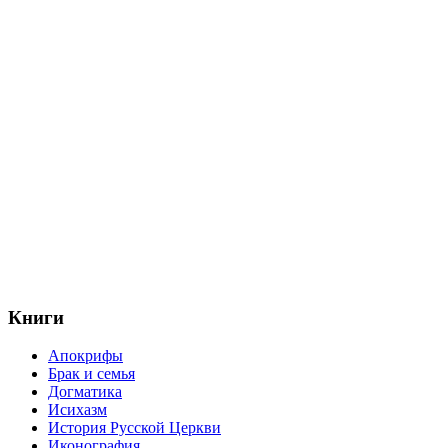
Книги
Апокрифы
Брак и семья
Догматика
Исихазм
История Русской Церкви
Иконография