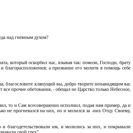
еда над гневным духом?
та, который оскорбил нас, взывая так: помози, Господи, брату
у и благорасположения; а призвание его молитв в помощь себе
аша, благословите клянущий вы, добро творите ненавидящим вас
т все прочие обетования, - обещал не Царство только Небесное,
чил, то и Сам всесовершенно исполнил, подая нам пример, да и
ко не прогневался на них, но и молился за -них Отцу Своему,
но и благодетельствовали им, и молились за них, и покрывали
знавали свой грех".