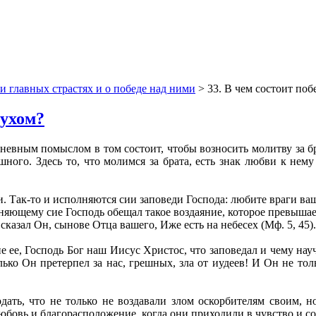
и главных страстях и о победе над ними
> 33. В чем состоит поб
духом?
гневным помыслом в том состоит, чтобы возносить молитву за бра
ного. Здесь то, что молимся за брата, есть знак любви к нем
и. Так-то и исполняются сии заповеди Господа: любите враги в
лняющему сие Господь обещал такое воздаяние, которое превышае
сказал Он, сынове Отца вашего, Иже есть на небесех (Мф. 5, 45).
е ее, Господь Бог наш Иисус Христос, что заповедал и чему нау
ко Он претерпел за нас, грешных, зла от иудеев! И Он не толь
одать, что не только не воздавали злом оскорбителям своим, 
бовь и благорасположение, когда они приходили в чувство и со