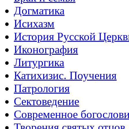
Догматика
Исихазм
История Русской Церкв
Иконография
Литургика
Катихизис. Поучения
Патрология
Сектоведение
Современное богослов
Творения святых отцов