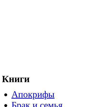
Книги
Апокрифы
Брак и семья