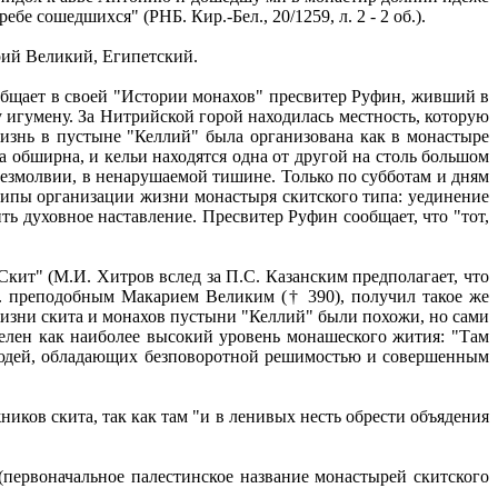
е сошедшихся" (РНБ. Кир.-Бел., 20/1259, л. 2 - 2 об.).
рий Великий, Египетский.
общает в своей "Истории монахов" пресвитер Руфин, живший в
 игумену. За Нитрийской горой находилась местность, которую
изнь в пустыне "Келлий" была организована как в монастыре
а обширна, и кельи находятся одна от другой на столь большом
 безмолвии, в ненарушаемой тишине. Только по субботам и дням
ципы организации жизни монастыря скитского типа: уединение
ть духовное наставление. Пресвитер Руфин сообщает, что "тот,
Скит" (М.И. Хитров вслед за П.С. Казанским предполагает, что
 в. преподобным Макарием Великим († 390), получил такое же
изни скита и монахов пустыни "Келлий" были похожи, но сами
елен как наиболее высокий уровень монашеского жития: "Там
 людей, обладающих безповоротной решимостью и совершенным
ников скита, так как там "и в ленивых несть обрести объядения
первоначальное палестинское название монастырей скитского