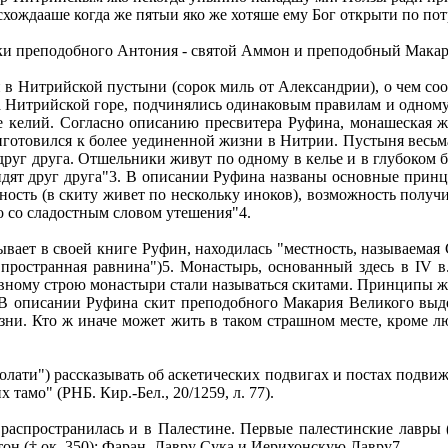
схождааше когда же пятыи яко же хотяше ему Бог открыти по потреб
ики преподобного Антония - святой Аммон и преподобный Мака
в Нитрийской пустыни (сорок миль от Александрии), о чем со
 на Нитрийской горе, подчинялись одинаковым правилам и одному
е келий. Согласно описанию пресвитера Руфина, монашеская ж
риготовился к более уединенной жизни в Нитрии. Пустыня весьм
 друг друга. Отшельники живут по одному в келье и в глубоком
 видят друг друга"3. В описании Руфина названы основные прин
ность (в скиту живет по нескольку иноков), возможность получи
бо со сладостным словом утешения"4.
вает в своей книге Руфин, находилась "местность, называемая 
т "пространная равнина")5. Монастырь, основанный здесь в IV
овному строю монастыри стали называться скитами. Принципы ж
 В описании Руфина скит преподобного Макария Великого выд
зни. Кто ж иначе может жить в таком страшном месте, кроме
аголати") рассказывать об аскетических подвигах и постах подвиж
 тамо" (РНБ. Кир.-Бел., 20/1259, л. 77).
аспространилась и в Палестине. Первые палестинские лавры (
он († ок. 350): Фаран, Лавру Сука и Иерихонскую Лавру7.