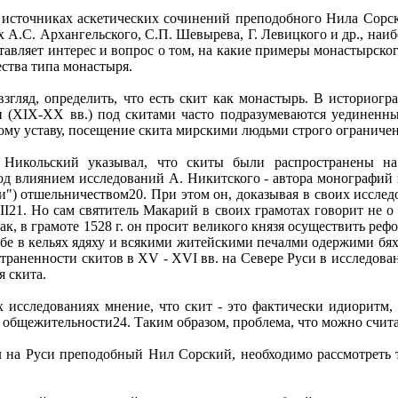
 источниках аскетических сочинений преподобного Нила Сорско
ах А.С. Архангельского, С.П. Шевырева, Г. Левицкого и др., н
ставляет интерес и вопрос о том, на какие примеры монастырско
ества типа монастыря.
згляд, определить, что есть скит как монастырь. В историогра
и (ХIХ-ХХ вв.) под скитами часто подразумеваются уединенн
ому уставу, посещение скита мирскими людьми строго ограничен
 Никольский указывал, что скиты были распространены на
од влиянием исследований А. Никитского - автора монографий 
и") отшельничеством20. При этом он, доказывая в своих иссле
I21. Но сам святитель Макарий в своих грамотах говорит не о
, в грамоте 1528 г. он просит великого князя осуществить рефо
ебе в кельях ядяху и всякими житейскими печалми одержими бяху
страненности скитов в XV - XVI вв. на Севере Руси в исследов
я скита.
исследованиях мнение, что скит - это фактически идиоритм, т
общежительности24. Таким образом, проблема, что можно счита
ал на Руси преподобный Нил Сорский, необходимо рассмотреть