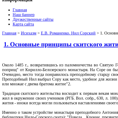
Главная
Наш баннер
Дружественные сайты
Карта сайта
Главная
>
Исихазм
>
Е.В. Романенко. Нил Сорский
> 1. Основ
1. Основные принципы скитского жити
Около 1485 г., возвратившись из паломничества во Святую 
поприщ" от Кирилло-Белозерского монастыря. На Соре он бы
Очевидно, место тогда понравилось преподобному старцу св
Преподобный Нил выбрал Copy как место, удобное для жизни 
или множае с двема братома житие"2.
Традиция скитского жительства восходит к первым векам мона
жил в окружении своих учеников (РГБ. Вол. собр., 630, л. 10
жития - иноки всегда могли пользоваться наставлениями своего
Именно о таком устройстве монастыря преподобного Антония В
библиотеки Нило-Сорского скита): "Поведа... Кроние, презв