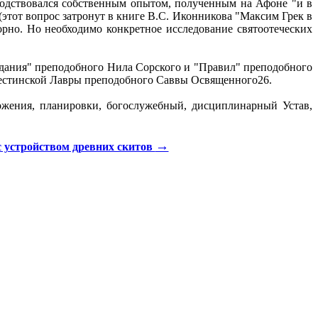
водствовался собственным опытом, полученным на Афоне "и в
(этот вопрос затронут в книге В.С. Иконникова "Максим Грек в
орно. Но необходимо конкретное исследование святоотеческих
едания" преподобного Нила Сорского и "Правил" преподобного
алестинской Лавры преподобного Саввы Освященного26.
ожения, планировки, богослужебный, дисциплинарный Устав,
→
с устройством древних скитов