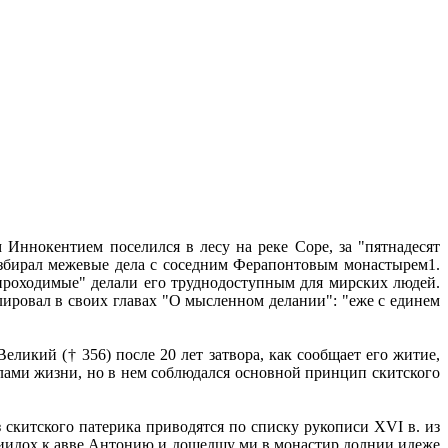
Иннокентием поселился в лесу на реке Соре, за "пятнадесят
азбирал межевые дела с соседним Ферапонтовым монастырем1.
проходимые" делали его труднодоступным для мирских людей.
ировал в своих главах "О мысленном делании": "еже с единем
ликий († 356) после 20 лет затвора, как сообщает его житие,
вилами жизни, но в нем соблюдался основной принцип скитского
 скитского патерика приводятся по списку рукописи XVI в. из
риидох к авве Антонию и дошедшу ми в монастир долнии идеже