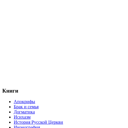
Книги
Апокрифы
Брак и семья
Догматика
Исихазм
История Русской Церкви
Иконография