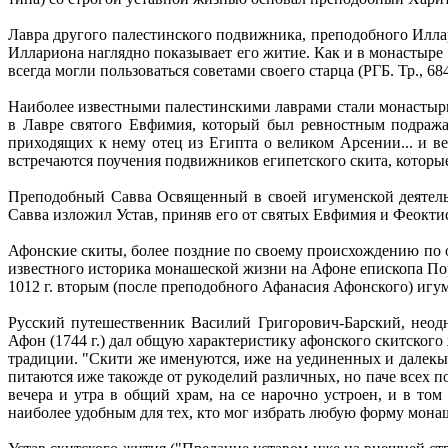
Лавра другого палестинского подвижника, преподобного Иллар
Иллариона наглядно показывает его житие. Как и в монастыре
всегда могли пользоваться советами своего старца (РГБ. Тр., 684, 
Наиболее известными палестинскими лаврами стали монастыри
в Лавре святого Евфимия, который был ревностным подража
приходящих к нему отец из Египта о великом Арсении... и ве
встречаются поучения подвижников египетского скита, которые
Преподобный Савва Освященный в своей игуменской деятель
Савва изложил Устав, приняв его от святых Евфимия и Феокти
Афонские скиты, более поздние по своему происхождению по
известного историка монашеской жизни на Афоне епископа Пор
1012 г. вторым (после преподобного Афанасия Афонского) иг
Русский путешественник Василий Григорович-Барский, неод
Афон (1744 г.) дал общую характеристику афонского скитског
традиции. "Скити же именуются, иже на уединенных и далекых
питаются иже такожде от рукоделий различных, но паче всех п
вечера и утра в общий храм, на се нарочно устроен, и в то
наиболее удобным для тех, кто мог избрать любую форму мона