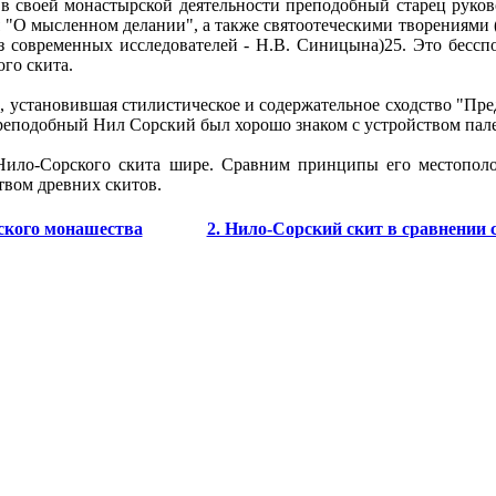
о в своей монастырской деятельности преподобный старец руко
ия "О мысленном делании", а также святоотеческими творениями 
из современных исследователей - Н.В. Синицына)25. Это бессп
го скита.
, установившая стилистическое и содержательное сходство "Пр
о преподобный Нил Сорский был хорошо знаком с устройством п
 Нило-Сорского скита шире. Сравним принципы его местопол
твом древних скитов.
ского монашества
2. Нило-Сорский скит в сравнении 