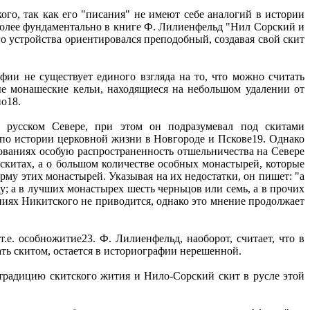
го, так как его "писания" не имеют себе аналогий в истории
аиболее фундаментально в книге Ф. Лилиенфельд "Нил Сорский и
го устройства ориентировался преподобный, создавая свой скит
фии не существует единого взгляда на то, что можно считать
ые монашеские кельи, находящиеся на небольшом удалении от
о18.
 русском Севере, при этом он подразумевал под скитами
по истории церковной жизни в Новгороде и Пскове19. Однако
дованиях особую распространенность отшельничества на Севере
 скитах, а о большом количестве особных монастырей, которые
рму этих монастырей. Указывая на их недостатки, он пишет: "а
; а в лучших монастырех шесть черньцов или семь, а в прочих
аниях Никитского не приводится, однако это мнение продолжает
.е. особножитие23. Ф. Лилиенфельд, наоборот, считает, что в
ть скитом, остается в историографии нерешенной.
 традицию скитского жития и Нило-Сорский скит в русле этой