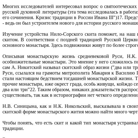
Многих исследователей интересовал вопрос о святоотеческих
русской духовной литературы (эта тема исследовалась в работ
его сочинения. Кризис традиции в России Ивана III")17. Пред
- ведь он был устроителем нового для истории русского монаш
Изучение устройства Нило-Сорского скита поможет, на наш в
скитом. В соответствии с поздней традицией Русской Церкв
основного монастыря. Здесь подвижники живут по более строг
Описывая монастырскую жизнь средневековой Руси, Н.К.
особножительные монастыри. Это мнение у него сложилось п
сам А. Никитский называл скитский образ жизни ("два или тр
Руси, ссылался на грамоты митрополита Макария к Василию II
стали настоящим бедствием тогдашней монастырской жизни. Так
прочие монастыри, иже окрест града, особь живущи, койждо с
два или три"22. Таким образом, никаких доказательств распро
существовать, так как в историографии нет четкого определени
Н.В. Синицына, как и Н.К. Никольский, высказывала в своих 
скитской форме монастырского жития можно найти много черт 
Чтобы понять, что есть скит и какой тип монастыря устраив
традиции.