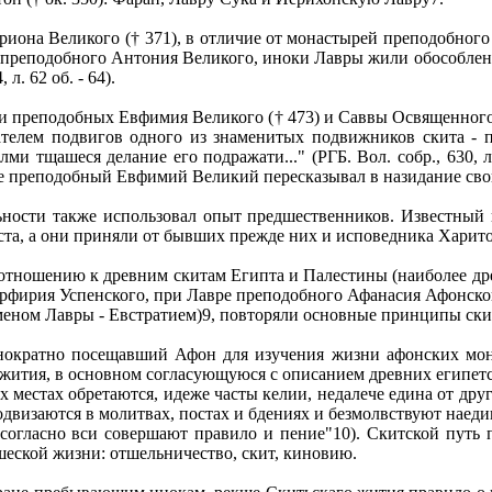
иона Великого († 371), в отличие от монастырей преподобного 
 преподобного Антония Великого, иноки Лавры жили обособленно
л. 62 об. - 64).
 преподобных Евфимия Великого († 473) и Саввы Освященного (
телем подвигов одного из знаменитых подвижников скита - п
лми тщашеся делание его подражати..." (РГБ. Вол. собр., 630, 
 преподобный Евфимий Великий пересказывал в назидание своим уч
ности также использовал опыт предшественников. Известный 
ста, а они приняли от бывших прежде них и исповедника Харито
 отношению к древним скитам Египта и Палестины (наиболее д
фирия Успенского, при Лавре преподобного Афанасия Афонского 
уменом Лавры - Евстратием)9, повторяли основные принципы ск
нократно посещавший Афон для изучения жизни афонских мон
о жития, в основном согласующуюся с описанием древних египетс
 местах обретаются, идеже часты келии, недалече едина от др
одвизаются в молитвах, постах и бдениях и безмолвствуют наеди
м согласно вси совершают правило и пение"10). Скитской путь 
шеской жизни: отшельничество, скит, киновию.