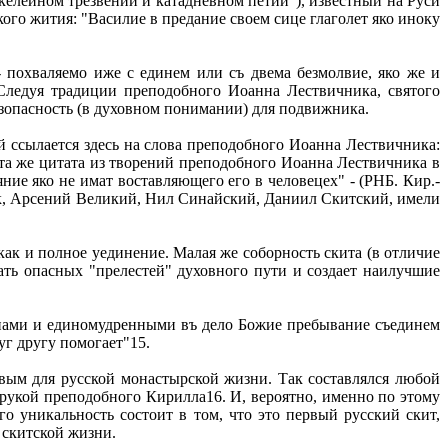
елейном трезвении и катадневном петии"), известный на Руси
го жития: "Василие в предание своем сице глаголет яко иноку
 похваляемо иже с единем или съ двема безмолвие, яко же и
Следуя традиции преподобного Иоанна Лествичника, святого
зопасность (в духовном понимании) для подвижника.
ссылается здесь на слова преподобного Иоанна Лествичника:
(Эта же цитата из творений преподобного Иоанна Лествичника в
ние яко не имат воставляющего его в человецех" - (РНБ. Кир.-
аак, Арсений Великий, Нил Синайский, Даниил Скитский, имели
ак и полное уединение. Малая же соборность скита (в отличие
ть опасных "прелестей" духовного пути и создает наилучшие
тиами и единомудренными въ дело Божие пребывание съединем
уг другу помогает"15.
овым для русской монастырской жизни. Так составлялся любой
 рукой преподобного Кирилла16. И, вероятно, именно по этому
о уникальность состоит в том, что это первый русский скит,
 скитской жизни.