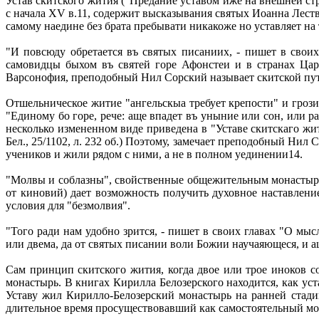
Устав скитского жития ("Предание уставом иже на внешней с
с начала XV в.11, содержит высказывания святых Иоанна Лест
самому наедине без брата пребывати никакоже но уставляет на т
"И повсюду обретается въ святых писаниих, - пишет в свои
самовидцы быхом въ святей горе Афонстеи и в странах Цар
Варсонофия, преподобный Нил Сорский называет скитской пут
Отшельническое житие "ангельскыа требует крепости" и гро
"Единому бо горе, рече: аще впадет въ уныние или сон, или р
несколько измененном виде приведена в "Уставе скитскаго жит
Бел., 25/1102, л. 232 об.) Поэтому, замечает преподобный Н
учеников и жили рядом с ними, а не в полном уединении14.
"Молвы и соблазны", свойственные общежительным монастырям,
от киновий) дает возможность получить духовное наставлен
условия для "безмолвия".
"Того ради нам удобно зрится, - пишет в своих главах "О 
или двема, да от святых писании воли Божии научаяющеся, и ащ
Сам принцип скитского жития, когда двое или трое иноков с
монастырь. В книгах Кирилла Белозерского находится, как ус
Уставу жил Кирилло-Белозерский монастырь на ранней стадии
длительное время просуществовавший как самостоятельный мо