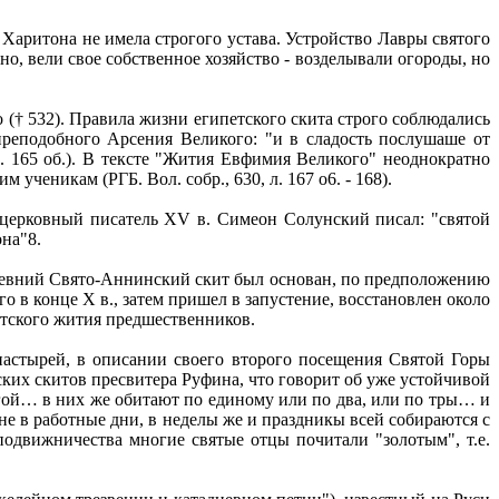
Харитона не имела строгого устава. Устройство Лавры святого
, вели свое собственное хозяйство - возделывали огороды, но
† 532). Правила жизни египетского скита строго соблюдались
реподобного Арсения Великого: "и в сладость послушаше от
л. 165 об.). В тексте "Жития Евфимия Великого" неоднократно
еникам (РГБ. Вол. собр., 630, л. 167 о6. - 168).
церковный писатель XV в. Симеон Солунский писал: "святой
на"8.
ревний Свято-Аннинский скит был основан, по предположению
в конце Х в., затем пришел в запустение, восстановлен около
итского жития предшественников.
астырей, в описании своего второго посещения Святой Горы
ких скитов пресвитера Руфина, что говорит об уже устойчивой
угой… в них же обитают по единому или по два, или по тры… и
не в работные дни, в неделы же и праздникы всей собираются с
подвижничества многие святые отцы почитали "золотым", т.е.