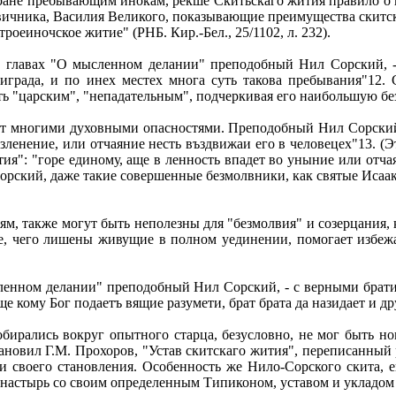
тране пребывающим инокам, рекше Скитьскаго жития правило о к
вичника, Василия Великого, показывающие преимущества скитско
роеиночское житие" (РНБ. Кир.-Бел., 25/1102, л. 232).
х главах "О мысленном делании" преподобный Нил Сорский, -
играда, и по инех местех многа суть такова пребывания"12. 
ь "царским", "непадательным", подчеркивая его наибольшую бе
зит многими духовными опасностями. Преподобный Нил Сорский 
азленение, или отчаяние несть въздвижаи его в человецех"13. 
ия": "горе единому, аще в ленность впадет во уныние или отчая
ил Сорский, даже такие совершенные безмолвники, как святые Ис
 также могут быть неполезны для "безмолвия" и созерцания, к
ие, чего лишены живущие в полном уединении, помогает избежа
мысленном делании" преподобный Нил Сорский, - с верными бра
е кому Бог подаетъ вящие разумети, брат брата да назидает и др
обирались вокруг опытного старца, безусловно, не мог быть н
тановил Г.М. Прохоров, "Устав скитскаго жития", переписанный
 своего становления. Особенность же Нило-Сорского скита, ег
настырь со своим определенным Типиконом, уставом и укладом