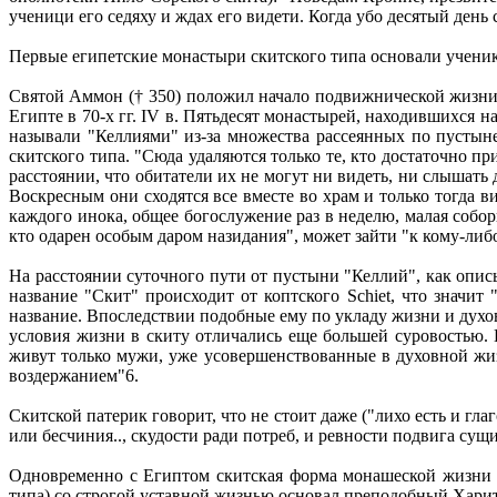
ученици его седяху и ждах его видети. Когда убо десятый день 
Первые египетские монастыри скитского типа основали учен
Святой Аммон († 350) положил начало подвижнической жизни 
Египте в 70-х гг. IV в. Пятьдесят монастырей, находившихся
называли "Келлиями" из-за множества рассеянных по пустын
скитского типа. "Сюда удаляются только те, кто достаточно п
расстоянии, что обитатели их не могут ни видеть, ни слышать
Воскресным они сходятся все вместе во храм и только тогда
каждого инока, общее богослужение раз в неделю, малая собор
кто одарен особым даром назидания", может зайти "к кому-ли
На расстоянии суточного пути от пустыни "Келлий", как описы
название "Скит" происходит от коптского Schiet, что значи
название. Впоследствии подобные ему по укладу жизни и дух
условия жизни в скиту отличались еще большей суровостью.
живут только мужи, уже усовершенствованные в духовной жи
воздержанием"6.
Скитской патерик говорит, что не стоит даже ("лихо есть и гл
или бесчиния.., скудости ради потреб, и ревности подвига сущих
Одновременно с Египтом скитская форма монашеской жизни р
типа) со строгой уставной жизнью основал преподобный Харит