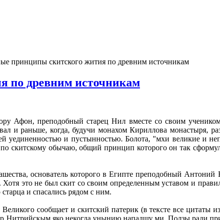
ные принципы скитского жития по древним источникам
я по древним источникам
Гору Афон, преподобный старец Нил вместе со своим учеником 
вал и раньше, когда, будучи монахом Кириллова монастыря, р
оей уединенностью и пустынностью. Болота, "мхи великие и не
по скитскому обычаю, общий принцип которого он так сформул
шества, основатель которого в Египте преподобный Антоний Ве
0). Хотя это не был скит со своим определенным уставом и пра
 старца и спасались рядом с ним.
еликого сообщает и скитский патерик (в тексте все цитаты из
итер Нитрийскым яко некогда унынию нападшу ми. Ползы ради п