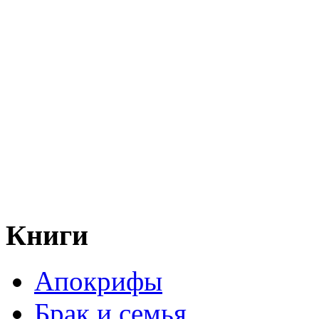
Книги
Апокрифы
Брак и семья