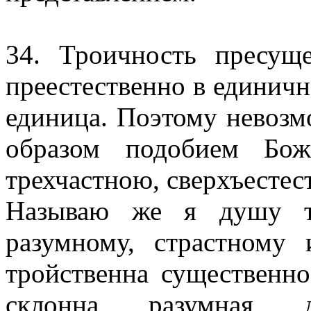
34. Троичность пресуще
преестественно в единичн
единица. Поэтому невоз
образом подобием Бож
трехчастною, сверхъестест
Называю же я душу тр
разумному, страстному
тройственна существенно
склонна разумна