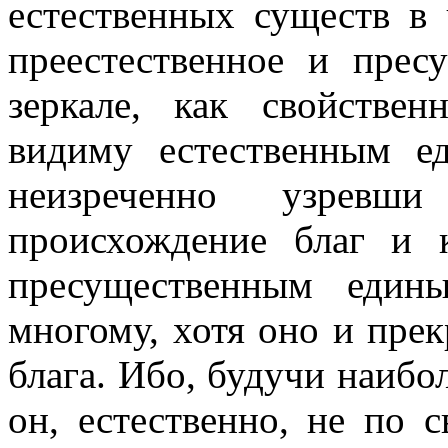
естественных существ в 
преестественное и прес
зеркале, как свойствен
видиму естественным е
неизреченно узревш
происхождение благ и 
пресущественным един
многому, хотя оно и прек
блага. Ибо, будучи наиб
он, естественно, не по с