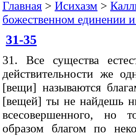
Главная
>
Исихазм
>
Калл
божественном единении и
31-35
31. Все существа естес
действительности же од
[вещи] называются благ
[вещей] ты не найдешь н
всесовершенного, но т
образом благом по нек