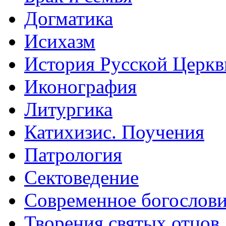
Догматика
Исихазм
История Русской Церкв
Иконография
Литургика
Катихизис. Поучения
Патрология
Сектоведение
Современное богослов
Творения святых отцов