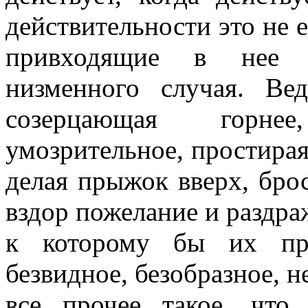
действительности это не ее
привходящие в нее 
низменного случая. Ве
созерцающая горне
умозрительное, простираяс
делая прыжок вверх, брос
вздор пожелание и раздра
к которому бы их при
безвидное, безoбразное, н
все прочее такое, что