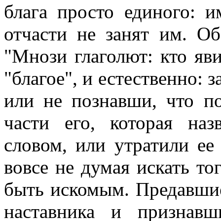
блага просто единого: и
отчасти не занят им. О
"Мнози глаголют: кто явит
"благое", и естественно: з
или не познавши, что п
части его, которая на
словом, или утратили ее
вовсе не думая искать тог
быть искомым. Предавшие
наставника и признав