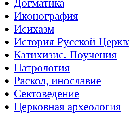
Догматика
Иконография
Исихазм
История Русской Церкв
Катихизис. Поучения
Патрология
Раскол, инославие
Сектоведение
Церковная археология