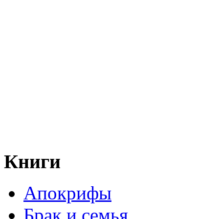
Книги
Апокрифы
Брак и семья