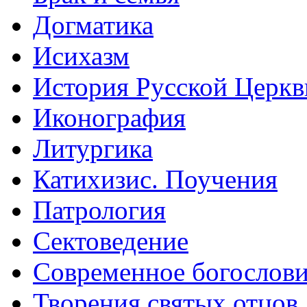
Догматика
Исихазм
История Русской Церкв
Иконография
Литургика
Катихизис. Поучения
Патрология
Сектоведение
Современное богослов
Творения святых отцов