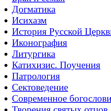
Догматика
Исихазм
История Русской Церкв
Иконография
Литургика
Катихизис. Поучения
Патрология
Сектоведение
Современное богослов
Творения святых отцов