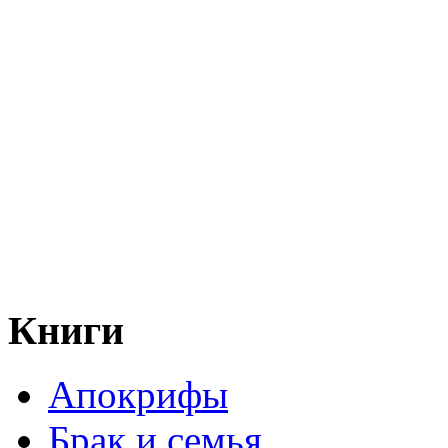
Книги
Апокрифы
Брак и семья