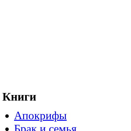
Книги
Апокрифы
Брак и семья