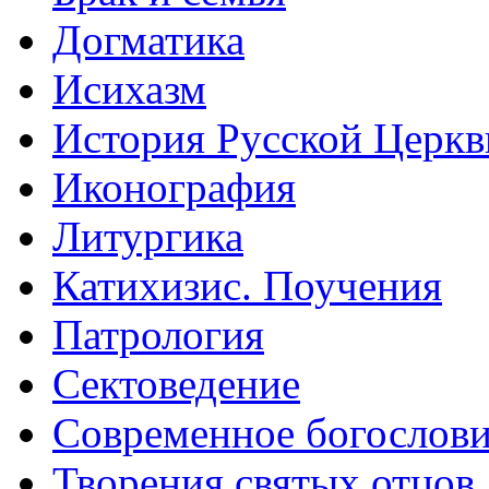
Догматика
Исихазм
История Русской Церкв
Иконография
Литургика
Катихизис. Поучения
Патрология
Сектоведение
Современное богослов
Творения святых отцов