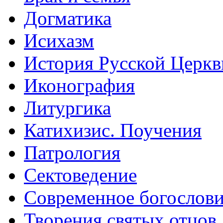
Догматика
Исихазм
История Русской Церкв
Иконография
Литургика
Катихизис. Поучения
Патрология
Сектоведение
Современное богослов
Творения святых отцов