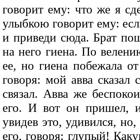
говорит ему: что же я сд
улыбкою говорит ему: если
и приведи сюда. Брат пош
на него гиена. По велени
ее, но гиена побежала от
говоря: мой авва сказал с
связал. Авва же беспоко
его. И вот он пришел, и
увидев это, удивился, но
его, говоря: глупый! Ка