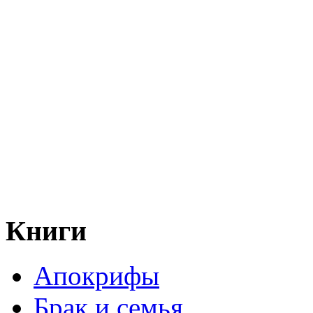
Книги
Апокрифы
Брак и семья