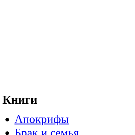
Книги
Апокрифы
Брак и семья