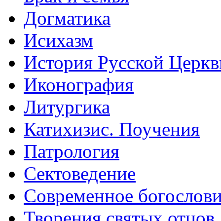
Догматика
Исихазм
История Русской Церкв
Иконография
Литургика
Катихизис. Поучения
Патрология
Сектоведение
Современное богослов
Творения святых отцов