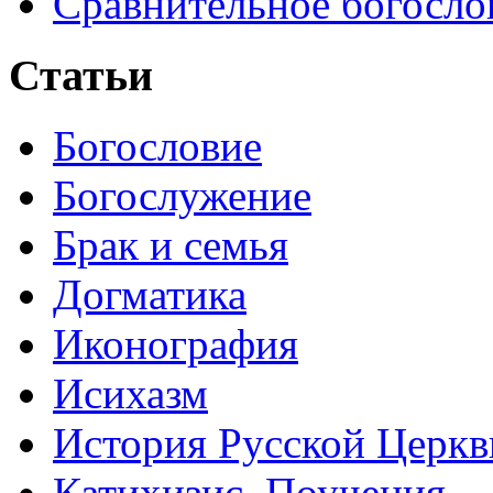
Сравнительное богосло
Статьи
Богословие
Богослужение
Брак и семья
Догматика
Иконография
Исихазм
История Русской Церкв
Катихизис. Поучения