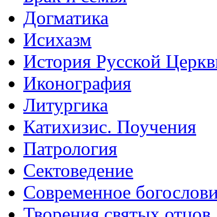
Догматика
Исихазм
История Русской Церкв
Иконография
Литургика
Катихизис. Поучения
Патрология
Сектоведение
Современное богослов
Творения святых отцов