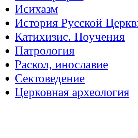
Исихазм
История Русской Церкв
Катихизис. Поучения
Патрология
Раскол, инославие
Сектоведение
Церковная археология