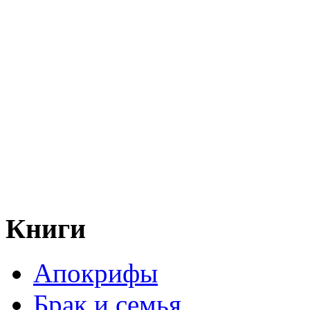
Книги
Апокрифы
Брак и семья