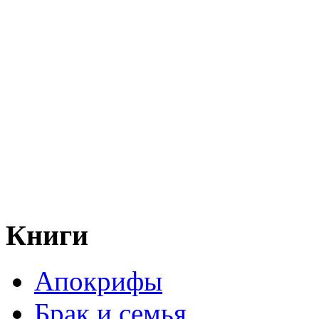
Книги
Апокрифы
Брак и семья