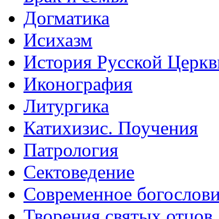
Догматика
Исихазм
История Русской Церкв
Иконография
Литургика
Катихизис. Поучения
Патрология
Сектоведение
Современное богослов
Творения святых отцов