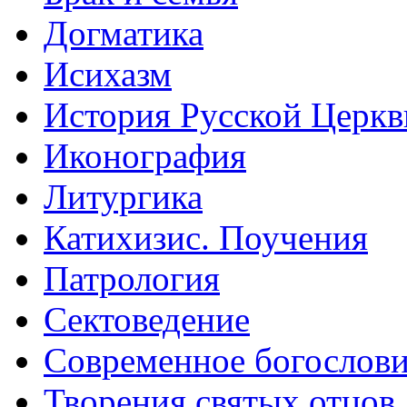
Догматика
Исихазм
История Русской Церкв
Иконография
Литургика
Катихизис. Поучения
Патрология
Сектоведение
Современное богослов
Творения святых отцов