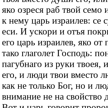
яко озреся раб твой семо и
к нему царь израилев: се 
еси. И ускори и отъя покр
его царь израилев, яко от 
тако глаголет Господь: п
пагубнаго из руки твоея, 
его, и люди твои вместо лю
как не только Бог, но и л
внимание не на свойство д
Вот и царь говорит пророк