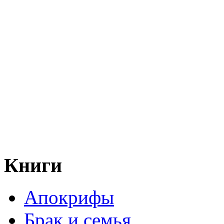
Книги
Апокрифы
Брак и семья