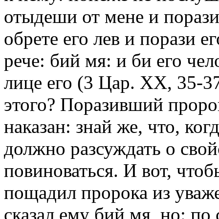
отыдеши от мене и поразит
обрете его лев и порази ег
рече: бий мя: и би его че
лице его (3 Цар. XX, 35-3
этого? Поразивший пророк
наказан: знай же, что, ког
должно разсуждать о свойс
повиноваться. И вот, что
пощадил пророка из уваже
сказал ему бий мя, но: по