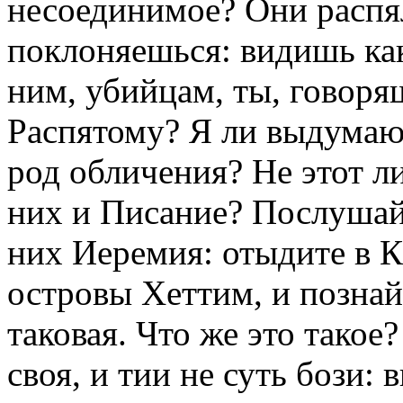
несоединимое? Они распя
поклоняешься: видишь ка
ним, убийцам, ты, говоря
Распятому? Я ли выдумаю 
род обличения? Не этот л
них и Писание? Послушай
них Иеремия: отыдите в К
островы Хеттим, и познай
таковая. Что же это тако
своя, и тии не суть бози: