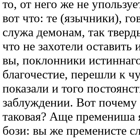
то, от него же не упользует
вот что: те (язычники), г
служа демонам, так тверд
что не захотели оставить 
вы, поклонники истиннаго
благочестие, перешли к 
показали и того постоянст
заблуждении. Вот почему 
таковая? Аще премениша я
бози: вы же пременисте сл