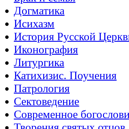
Догматика
Исихазм
История Русской Церкв
Иконография
Литургика
Катихизис. Поучения
Патрология
Сектоведение
Современное богослов
Творения святых отцов