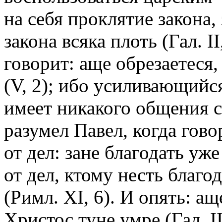
на себя проклятие закона,
закона всяка плоть (Гал. I
говорит: аще обрезаетеся,
(V, 2); ибо усиливающийс
имеет никакого общения с
разумел Павел, когда гово
от дел: зане благодать уж
от дел, ктому несть благод
(Римл. XI, 6). И опять: ащ
Христос туне умре (Гал. II