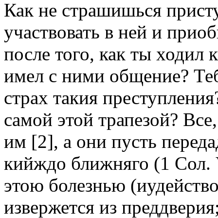
Как не страшишься присту
участвовать в ней и прио
после того, как ты ходил
имел с ними общение? Теб
страх такия преступления
самой этой трапезой? Все,
им [2], а они пусть перед
кийждо ближняго (1 Сол. 
этою болезнью (иудейство
извержется из преддверия