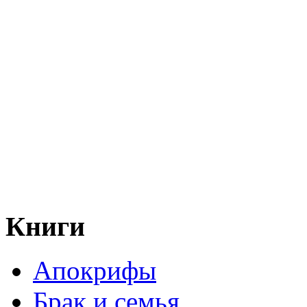
Книги
Апокрифы
Брак и семья