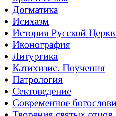
Догматика
Исихазм
История Русской Церкв
Иконография
Литургика
Катихизис. Поучения
Патрология
Сектоведение
Современное богослов
Творения святых отцов