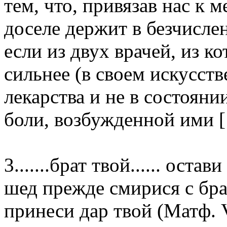
тем, что, привязав нас к
доселе держит в безчисле
если из двух врачей, из к
сильнее (в своем искусств
лекарства и не в состояни
боли, возбужденной ими [1
3.......брат твой...... оста
шед прежде смирися с бра
принеси дар твой (Матф. V