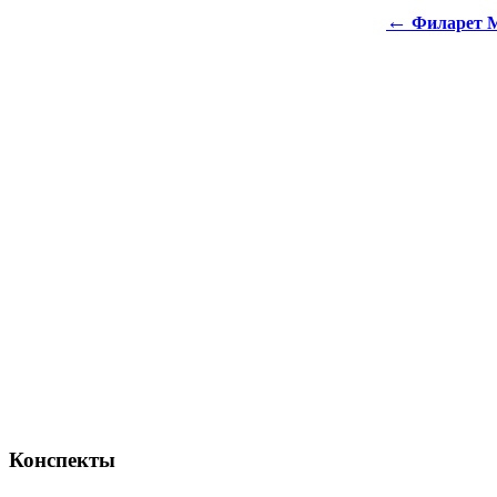
←
Филарет М
Конспекты