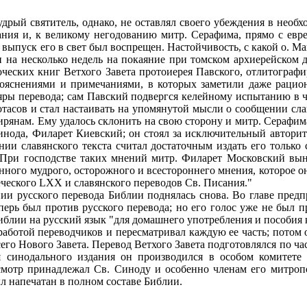
рый святитель, однако, не оставлял своего убеждения в необхо
ания и, к великому негодованию митр. Серафима, прямо с евре
ыпуск его в свет был воспрещен. Настойчивость, с какой о. Мак
н на несколько недель на покаяние при томском архиерейском до
оческих книг Ветхого Завета протоиерея Павского, отлитографи
пояснениями и примечаниями, в которых заметили даже рациона
яры перевода; сам Павский подвергся келейному испытанию в ч
отасов и стал настаивать на упомянутой мысли ο сообщении сла
янам. Ему удалось склонить на свою сторону и митр. Серафима
нода, Филарет Киевский; он стоял за исключительный авторите
нии славянского текста считал достаточным издать его тольк
. При господстве таких мнений митр. Филарет Московский вы
ного мудрого, осторожного и всестороннего мнения, которое он
ческого LXX и славянского переводов Св. Писания."
ании русского перевода Библии поднялась снова. Во главе пре
ерь был против русского перевода; но его голос уже не был п
 Библии на русский язык "для домашнего употребления и пособия
работой переводчиков и пересматривал каждую ее часть; потом о
всего Нового Завета. Перевод Ветхого Завета подготовлялся по ч
синодального издания он производился в особом комитете и
смотр принадлежал Св. Синоду и особенно членам его митропо
 был напечатан в полном составе Библии.