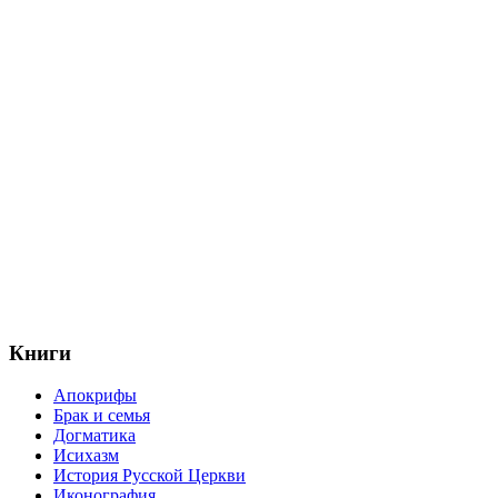
Книги
Апокрифы
Брак и семья
Догматика
Исихазм
История Русской Церкви
Иконография