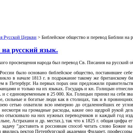
я Русской Церкви
> Библейское общество и перевод Библии на р
 на русский язык.
кого просвещения народа был перевод Св. Писания на русский 
 в России было основано библейское общество, поставившее себ
никло в начале 1813 г. в подражание такому же британскому 
ем в Петербург. На первых порах они предложили правительству
нцами и только на их языках. Государь и кн. Голицын отнеслис
б. и с единовременным в 25 000. Кн. Голицын принял на себя зв
, сильные и богатые люди как в столицах, так и в провинциях
оею сетью охватили всю империю до отдаленнейших ее углов; 
., несмотря на громадные расходы, какие оно щедрой рукой де
во отыскивало на них нужных переводчиков и каждый год изда
ьне, Астрахани и др. местах.), так что к 1825 г. общая цифра е
ю задачу "доставить и россиянам способ читать слово Божие 
 явились ректор Петербургской академии Филарет, профессоры