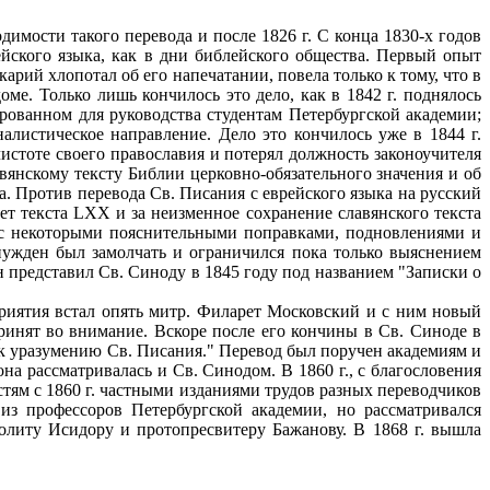
димости такого перевода и после 1826 г. С конца 1830-х годов
йского языка, как в дни библейского общества. Первый опыт
арий хлопотал об его напечатании, повела только к тому, что в
ме. Только лишь кончилось это дело, как в 1842 г. поднялось
рованном для руководства студентам Петербургской академии;
листическое направление. Дело это кончилось уже в 1844 г.
истоте своего православия и потерял должность законоучителя
вянскому тексту Библии церковно-обязательного значения и об
. Против перевода Св. Писания с еврейского языка на русский
т текста LXX и за неизменное сохранение славянского текста
о с некоторыми пояснительными поправками, подновлениями и
нужден был замолчать и ограничился пока только выяснением
 представил Св. Синоду в 1845 году под названием "Записки ο
дприятия встал опять митр. Филарет Московский и с ним новый
ринят во внимание. Вскоре после его кончины в Св. Синоде в
 к уразумению Св. Писания." Перевод был поручен академиям и
на рассматривалась и Св. Синодом. B 1860 г., с благословения
астям с 1860 г. частными изданиями трудов разных переводчиков
з профессоров Петербургской академии, но рассматривался
литу Исидору и протопресвитеру Бажанову. B 1868 г. вышла