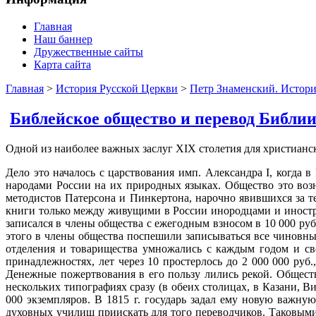
Главная
Наш баннер
Дружественные сайты
Карта сайта
Главная
>
История Русской Церкви
>
Петр Знаменский. Истори
Библейское общество и перевод Библии
Одной из наиболее важных заслуг XIX столетия для христианс
Дело это началось с царствования имп. Александра I, когда
народами России на их природных языках. Общество это воз
методистов Патерсона и Пинкертона, нарочно явившихся за т
книги только между живущими в России инородцами и иностра
записался в члены общества с ежегодным взносом в 10 000 ру
этого в члены общества поспешили записываться все чиновные
отделения и товарищества умножались с каждым годом и св
принадлежностях, лет через 10 простерлось до 2 000 000 руб
Денежные пожертвования в его пользу лились рекой. Общест
нескольких типографиях сразу (в обеих столицах, в Казани, Вил
000 экземпляров. Β 1815 г. государь задал ему новую важну
духовных училищ приискать для того переводчиков. Таковыми