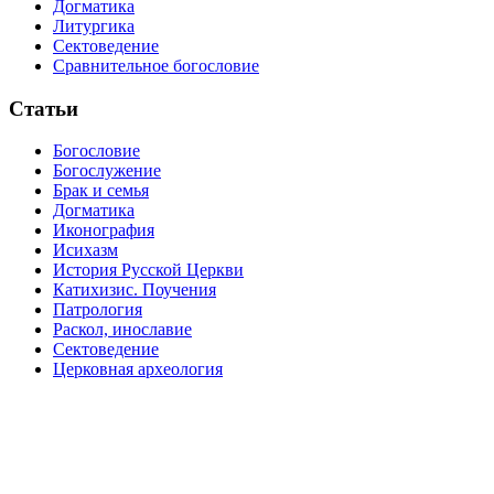
Догматика
Литургика
Сектоведение
Сравнительное богословие
Статьи
Богословие
Богослужение
Брак и семья
Догматика
Иконография
Исихазм
История Русской Церкви
Катихизис. Поучения
Патрология
Раскол, инославие
Сектоведение
Церковная археология