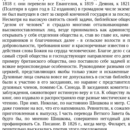
1818 г. они перевели все Евангелия, к 1819 - Деяния, к 18
(Псалтири в один год в 12 изданиях) в громадном числе экземп
не был выпущен в свет за скорой кончиной государя и за посл
Несмотря на высокую святость своей задачи, библейское общ
"делом от человек" и страдало многими отталкивающими ч
высокопоставленных лиц, везде принимались как админист
открывать y себя отделения общества и, став во главе их, на
исправников и благочинных далее - в сельские волости и 
добровольности, требования книг и красноречивые известия 
действия слова Божия на сердца человеческие. Благое дело с 
самый строй общества и господствующее направление его дея
примеру британского общества, оно поставило себе задачей 
всякие вероисповедные особенности. Руководимое разными се
церквей, представляющих якобы только узкие и искаженные
Духовные лица сначала вовсе не допускались в состав библейс
были к участию в его заседаниях, но наравне с представите
духовных членов, помимо Св. Синода. Β заседаниях комитета 
заблуждения, оживотворит истинную веру и т.п. К обществу ль
книг, оно издавало и распространяло еще разные мистические 
чтению. При имп. Николае, по настоянию Шишкова и митр. Сер
даже гонение на все, что его напоминало. Ревнители, к сожал
приготовленная к выпуску, I часть перевода Ветхого Завета 
будто бы, по мнению Шишкова, совершенно негодный для 
профанировать Св. Писание. Β 1826 г., когда митр. Филарет
решительно высказались против этого предложения.