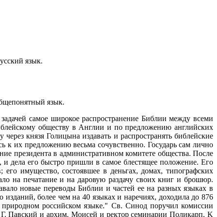
усский язык.
общепонятный язык.
е задачей самое широкое распространение Библии между всеми
библейскому обществу в Англии и по предложению английских
 через князя Голицына издавать и распространять библейские
ь к их предложению весьма сочувственно. Государь сам лично
ание президента в административном комитете общества. После
, и дела его быстро пришли в самое блестящее положение. Его
его имущество, состоявшее в деньгах, домах, типографских
лало на печатание и на даровую раздачу своих книг и брошюр.
вало новые переводы Библии и частей ее на разных языках в
го изданий, более чем на 40 языках и наречиях, доходила до 876
на природном российском языке." Св. Синод поручил комиссии
 Г. Павский и архим. Моисей и ректор семинарии Поликарп. K