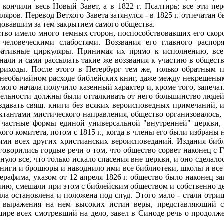
21 кончили весь Новый Завет, а в 1822 г. Псалтирь; все эти п
ляров. Перевод Ветхого Завета затянулся - в 1825 г. отпечатан б
едовавшим за тем закрытием самого общества.
ество имело много темных сторон, поспособствовавших его скор
еловеческими слабостями. Воззвания его главного распоря
ративные циркуляры. Принимая их прямо к исполнению, все
чинали и сами рассылать такие же воззвания к участию в общес
приходы. После этого в Петербург тем же, только обратным
ο необычайном расходе библейских книг, даже между некрещен
самого начала получило казенный характер и, кроме того, запеча
тельности должны были отталкивать от него большинство людей
издавать свящ. книги без всяких вероисповедных примечаний, 
ктантами мистического направления, общество организовалось, 
 частные формы единой универсальной "внутренней" церкви, 
кого комитета, потом с 1815 г., когда в члены его были избран
лями всех других христианских вероисповеданий. Издания биб
говорились гордые речи ο том, что общество сорвет наконец с Г
нуло все, что только искало спасения вне церкви, и оно сдела
книги и брошюры и наводнило ими все библиотеки, школы и все у
афима, указом от 12 апреля 1826 г. общество было наконец зак
ению, смешали при этом с библейским обществом и собственно дел
была остановлена и положена под спуд. Этого мало - стали отри
выражения на нем высоких истин веры, представляющий со
, шире всех смотревший на дело, завел в Синоде речь ο продо