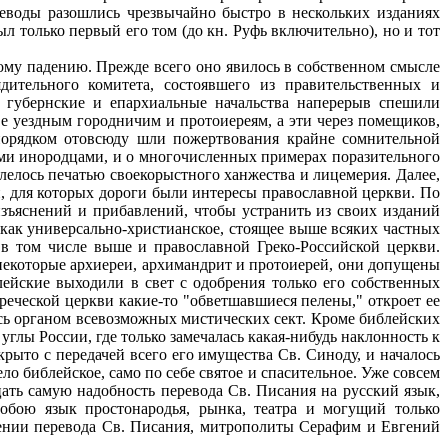
ереводы разошлись чрезвычайно быстро в нескольких изданиях
ыл только первый его том (до кн. Руфь включительно), но и тот
ому падению. Прежде всего оно явилось в собственном смысле
дительного комитета, состоявшего из правительственных и
 губернские и епархиальные начальства наперерыв спешили
тве уездным городничим и протоиереям, а эти через помещиков,
 порядком отовсюду шли пожертвования крайне сомнительной
ыми инородцами, и ο многочисленных примерах поразительного
тлелось печатью своекорыстного ханжества и лицемерия. Далее,
, для которых дороги были интересы православной церкви. По
изъяснений и прибавлений, чтобы устранить из своих изданий
как универсально-христианское, стоящее выше всяких частных
в том числе выше и православной Греко-Российской церкви.
ы некоторые архиереи, архимандрит и протоиерей, они допущены
лейские выходили в свет с одобрения только его собственных
реческой церкви какие-то "обветшавшиеся пелены," откроет ее
лось органом всевозможных мистических сект. Кроме библейских
глы России, где только замечалась какая-нибудь наклонность к
рыто с передачей всего его имущества Св. Синоду, и началось
о библейское, само по себе святое и спасительное. Уже совсем
цать самую надобность перевода Св. Писания на русский язык,
бою язык простонародья, рынка, театра и могущий только
лжении перевода Св. Писания, митрополиты Серафим и Евгений