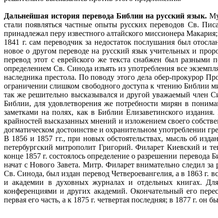
Дальнейшая история перевода Библии на русский язык.
Муд
стали появляться частные опыты русских переводов Св. Пис
принадлежал перу известного алтайского миссионера Макария; в
1841 г. сам переводчик за недостаток послушания был отосла
новое ο другом переводе на русский язык учительных и прор
перевод этот с еврейского же текста снабжен был разными 
определением Св. Синода изъять из употребления все экземпл
наследника престола. По поводу этого дела обер-прокурор Пр
ограничении слишком свободного доступа к чтению Библии мир
так же решительно высказывался и другой уважаемый член Си
Библии, для удовлетворения же потребности мирян в понима
заметками на полях, как в Библии Елизаветинского издания
крайностей высказанных мнений и изложением своего собствен
догматическом достоинстве и охранительном употреблении гре
Β 1856 и 1857 гг., при новых обстоятельствах, мысль об изд
петербургский митрополит Григорий. Филарет Киевский и теп
конце 1857 г. состоялось определение ο разрешении перевода
начат с Нового Завета. Митр. Филарет внимательно следил за 
Св. Синода, был издан перевод Четвероевангелия, а в 1863 г. 
и академии в духовных журналах и отдельных книгах. Для 
конференциями и других академий. Окончательный его пере
первая его часть, а к 1875 г. четвертая последняя; в 1877 г. он