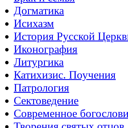
Догматика
Исихазм
История Русской Церкв
Иконография
Литургика
Катихизис. Поучения
Патрология
Сектоведение
Современное богослов
Творения святых отцов