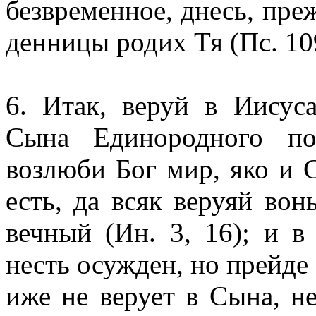
безвременное, днесь, преж
денницы родих Тя (Пс. 109
6. Итак, веруй в Иисус
Сына Единородного по
возлюби Бог мир, яко и 
есть, да всяк веруяй вон
вечный (Ин. 3, 16); и в
несть осужден, но прейде о
иже не верует в Сына, н