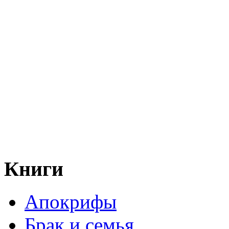
Книги
Апокрифы
Брак и семья