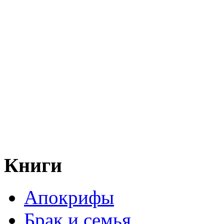
Книги
Апокрифы
Брак и семья