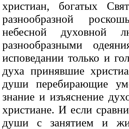
христиан, богатых Св
разнообразной роскош
небесной духовной л
разнообразными одеян
исповедании только и гол
духа принявшие христиа
души перебирающие умо
знание и изъяснение дух
христиане. И если сравн
души с занятием и жи