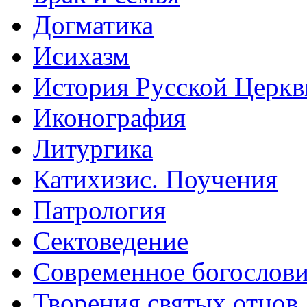
Догматика
Исихазм
История Русской Церкв
Иконография
Литургика
Катихизис. Поучения
Патрология
Сектоведение
Современное богослов
Творения святых отцов