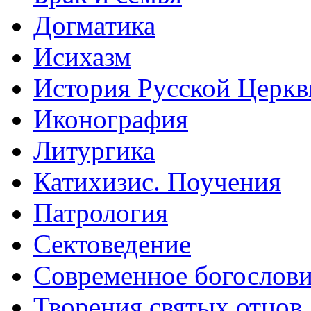
Догматика
Исихазм
История Русской Церкв
Иконография
Литургика
Катихизис. Поучения
Патрология
Сектоведение
Современное богослов
Творения святых отцов