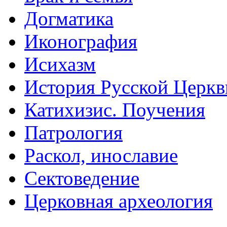
Догматика
Иконография
Исихазм
История Русской Церкв
Катихизис. Поучения
Патрология
Раскол, инославие
Сектоведение
Церковная археология