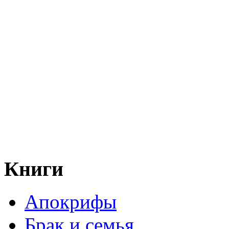
Книги
Апокрифы
Брак и семья